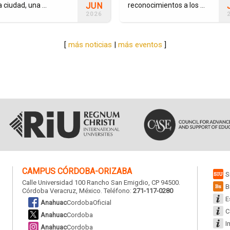
JUN
a ciudad, una ...
reconocimientos a los ...
2026
[
más noticias
|
más eventos
]
CAMPUS
CÓRDOBA-ORIZABA
S
Calle Universidad 100 Rancho San Emigdio, CP 94500.
B
Córdoba Veracruz, México. Teléfono:
271-117-0280
E
Anahuac
CordobaOficial
C
Anahuac
Cordoba
I
Anahuac
Cordoba