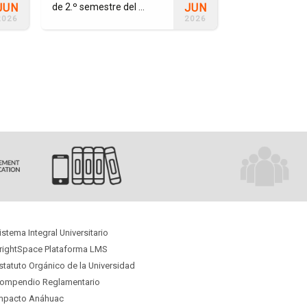
JUN
JUN
de 2.º semestre del ...
pensada para j
2026
2026
gran ...
istema Integral Universitario
rightSpace Plataforma LMS
statuto Orgánico
de la Universidad
ompendio Reglamentario
mpacto Anáhuac