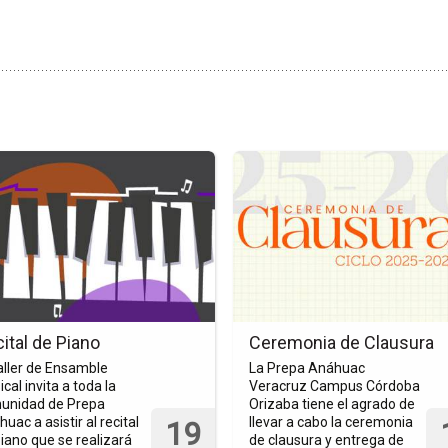
Ir
a
la
a
página
del
o
evento
l
Ceremonia
de
Clausura
ital de Piano
Ceremonia de Clausura
aller de Ensamble
La Prepa Anáhuac
cal invita a toda la
Veracruz Campus Córdoba
unidad de Prepa
Orizaba tiene el agrado de
uac a asistir al recital
llevar a cabo la ceremonia
19
iano que se realizará
de clausura y entrega de