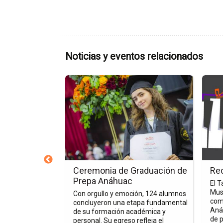
Noticias y eventos relacionados
Ir
Ir
a
a
la
la
página
págin
de
del
la
event
nota
Recita
Ceremonia
de
de
Piano
Veracruz en
Ceremonia de Graduación de
Rec
Graduación
Lidera
Prepa Anáhuac
El T
de
Musi
tividades de la
Con orgullo y emoción, 124 alumnos
Prepa
com
er Altius, la
concluyeron una etapa fundamental
Anáh
Anáhuac
acruz campus
de su formación académica y
de p
rdoba-Orizaba
personal. Su egreso refleja el