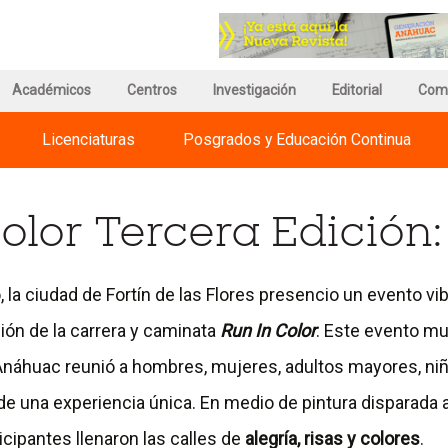
r
Ir
a
a
a
la
ina
página
página
de
Académicos
Centros
Investigación
de
Editorial
Com
información
Regnum
del
Christi
Licenciaturas
Posgrados y Educación Continua
versidades
Campus
International
huac
Universities
olor Tercera Edición:
 la ciudad de Fortín de las Flores presencio un evento vib
ción de la carrera y caminata
Run In Color
. Este evento mu
Anáhuac reunió a hombres, mujeres, adultos mayores, niñ
 de una experiencia única. En medio de pintura disparada a
icipantes llenaron las calles de
alegría, risas y colores
.