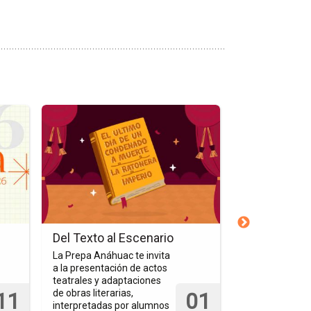
Ir
Ir
a
a
la
la
página
página
del
del
evento
evento
Del
Examen
Texto
de
al
Admisión
Del Texto al Escenario
Examen de 
Escenario
La Prepa Anáhuac te invita
Presenta el e
a la presentación de actos
admisión para 
teatrales y adaptaciones
2026 y sé parte
de obras literarias,
Anáhuac Verac
11
01
interpretadas por alumnos
campus Córdob