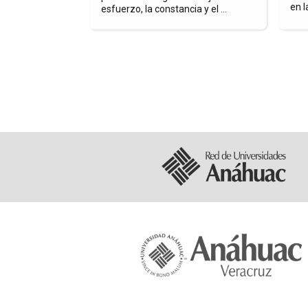
en l
remio ...
esfuerzo, la constancia y el ...