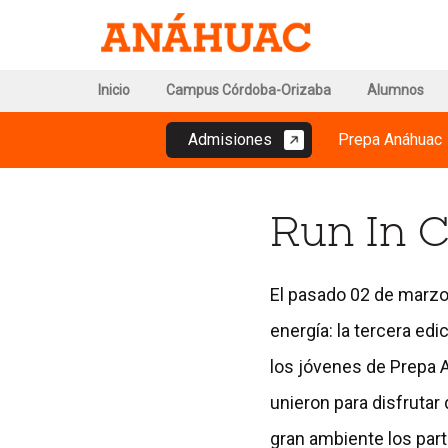
Ir
I
Ir
a
a
la
l
la
pág
Ir
TopMenu
Inicio
Campus Córdoba-Orizaba
Alumnos
de
portada
al
-
Red
principal
MainMenu
de
contenido
Campus
Admisiones
Prepa Anáhuac
-
Uni
Córdoba-
Aná
Campus
Orizaba
Córdoba-
Run In C
Orizaba
El pasado 02 de marzo,
energía: la tercera edi
los jóvenes de Prepa 
unieron para disfrutar
gran ambiente los part