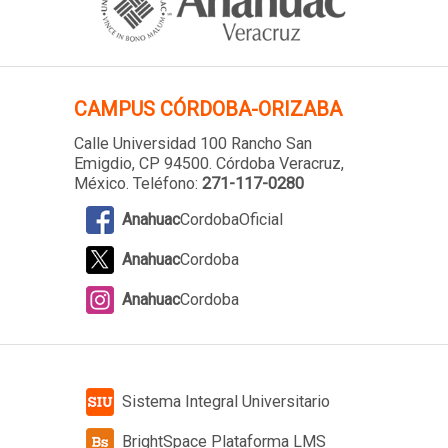
CAMPUS
CÓRDOBA-ORIZABA
Calle Universidad 100 Rancho San
Emigdio, CP 94500. Córdoba Veracruz,
México. Teléfono:
271-117-0280
Anahuac
CordobaOficial
Anahuac
Cordoba
Anahuac
Cordoba
Sistema Integral Universitario
BrightSpace Plataforma LMS