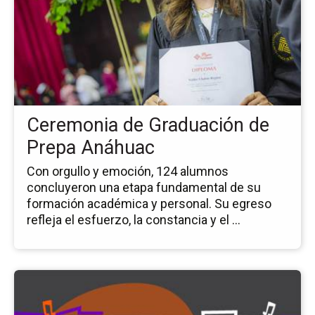
no
Ce
de
Gr
de
Pr
An
Ceremonia de Graduación de
Prepa Anáhuac
Con orgullo y emoción, 124 alumnos
concluyeron una etapa fundamental de su
formación académica y personal. Su egreso
refleja el esfuerzo, la constancia y el ...
Ir
a
la