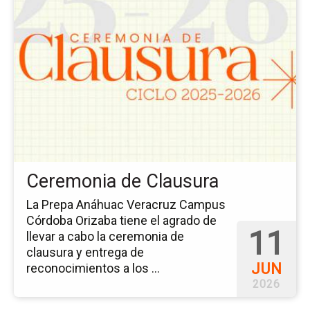
la
pá
del
ev
Ce
de
Cl
Ceremonia de Clausura
La Prepa Anáhuac Veracruz Campus
Córdoba Orizaba tiene el agrado de
11
llevar a cabo la ceremonia de
clausura y entrega de
JUN
reconocimientos a los ...
2026