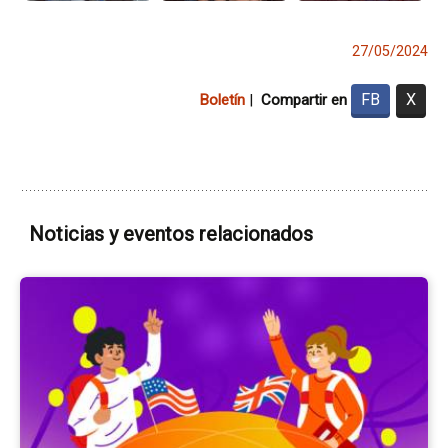
27/05/2024
FB
X
Boletín
|
Compartir en
Noticias y eventos relacionados
Ir
a
la
pá
del
ev
En
La