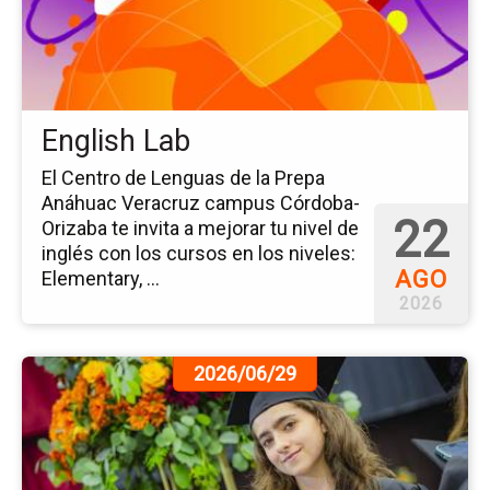
English Lab
El Centro de Lenguas de la Prepa
Anáhuac Veracruz campus Córdoba-
22
Orizaba te invita a mejorar tu nivel de
inglés con los cursos en los niveles:
AGO
Elementary, ...
2026
Ir
2026/06/29
a
la
pá
de
la