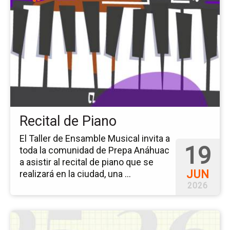
pá
del
ev
Rec
de
Pi
Recital de Piano
El Taller de Ensamble Musical invita a
19
toda la comunidad de Prepa Anáhuac
a asistir al recital de piano que se
JUN
realizará en la ciudad, una ...
2026
Ir
a