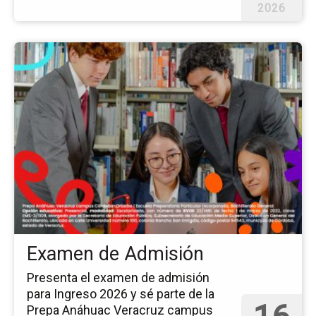
2026
Ir
a
la
pá
del
ev
Ex
de
Ad
Examen de Admisión
Presenta el examen de admisión
para Ingreso 2026 y sé parte de la
Prepa Anáhuac Veracruz campus