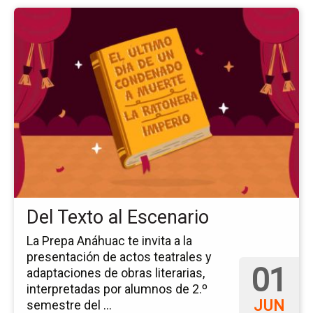
Ir
a
la
pá
del
ev
De
Te
al
Es
Del Texto al Escenario
La Prepa Anáhuac te invita a la
presentación de actos teatrales y
01
adaptaciones de obras literarias,
interpretadas por alumnos de 2.º
JUN
semestre del ...