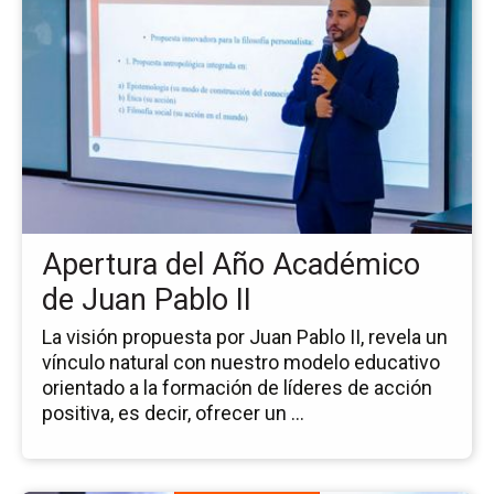
pá
de
la
no
Ap
del
Añ
Ac
de
Ju
Apertura del Año Académico
Pa
II
de Juan Pablo II
La visión propuesta por Juan Pablo II, revela un
vínculo natural con nuestro modelo educativo
orientado a la formación de líderes de acción
positiva, es decir, ofrecer un ...