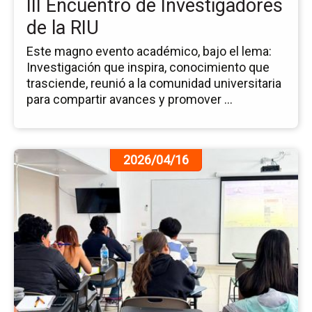
III Encuentro de Investigadores
RI
de la RIU
Este magno evento académico, bajo el lema:
Investigación que inspira, conocimiento que
trasciende, reunió a la comunidad universitaria
para compartir avances y promover ...
Ir
2026/04/16
a
la
pá
de
la
no
Cl
CO
Ap
Co