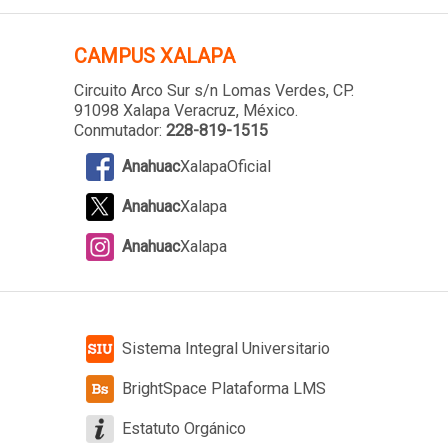
CAMPUS XALAPA
Circuito Arco Sur s/n Lomas Verdes
, CP.
91098 Xalapa Veracruz, México.
Conmutador:
228-819-1515
Anahuac
XalapaOficial
Anahuac
Xalapa
Anahuac
Xalapa
Sistema Integral Universitario
BrightSpace Plataforma LMS
Estatuto Orgánico