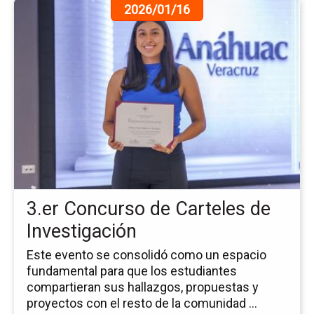
Ir
2026/01/16
a
la
pá
de
la
no
3.e
Co
de
Ca
de
In
3.er Concurso de Carteles de
Investigación
Este evento se consolidó como un espacio
fundamental para que los estudiantes
compartieran sus hallazgos, propuestas y
proyectos con el resto de la comunidad ...