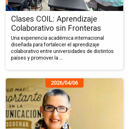
sin
Fr
Clases COIL: Aprendizaje
Colaborativo sin Fronteras
Una experiencia académica internacional
diseñada para fortalecer el aprendizaje
colaborativo entre universidades de distintos
países y promover la ...
Ir
2026/04/06
a
la
pá
de
la
no
Re