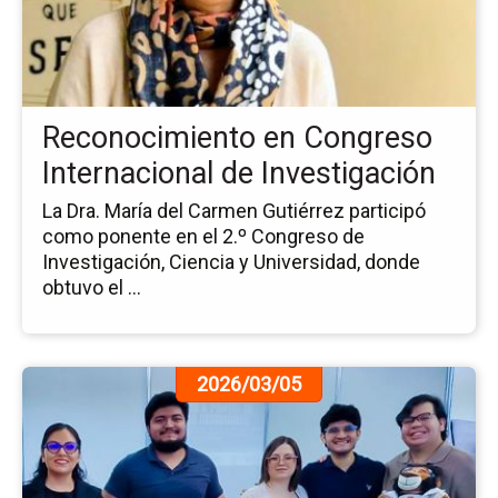
en
Co
Int
de
In
Reconocimiento en Congreso
Internacional de Investigación
La Dra. María del Carmen Gutiérrez participó
como ponente en el 2.º Congreso de
Investigación, Ciencia y Universidad, donde
obtuvo el ...
Ir
2026/03/05
a
la
pá
de