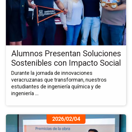
la
no
Al
Pr
So
So
co
Im
Alumnos Presentan Soluciones
Soc
Sostenibles con Impacto Social
Durante la jornada de innovaciones
veracruzanas que transforman, nuestros
estudiantes de ingeniería química y de
ingeniería ...
Ir
2026/02/04
a
la