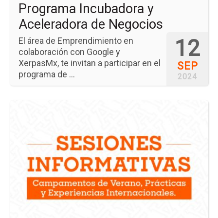
Programa Incubadora y
Aceleradora de Negocios
12
El área de Emprendimiento en
colaboración con Google y
XerpasMx, te invitan a participar en el
SEP
programa de ...
2024
Ir
a
la
pá
del
ev
Se
In