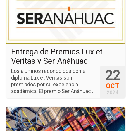
de
Pr
Lu
et
Ver
y
Se
An
Entrega de Premios Lux et
Veritas y Ser Anáhuac
22
Los alumnos reconocidos con el
diploma Lux et Veritas son
premiados por su excelencia
OCT
académica. El premio Ser Anáhuac ...
2024
Ir
a
la
pá
del