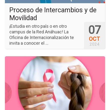
Proceso de Intercambios y de
Movilidad
07
¡Estudia en otro país o en otro
campus de la Red Anáhuac! La
Oficina de Internacionalización te
OCT
invita a conocer el ...
2024
Ir
a
la
pá
del
ev
Tr