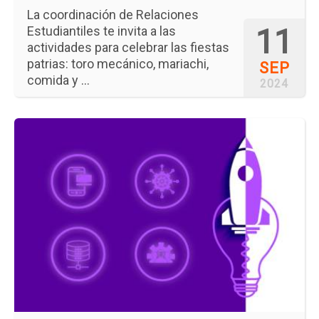
La coordinación de Relaciones
11
Estudiantiles te invita a las
actividades para celebrar las fiestas
patrias: toro mecánico, mariachi,
SEP
comida y ...
2024
Ir
a
la
pá
del
ev
Pr
In
y
Ac
de
Ne