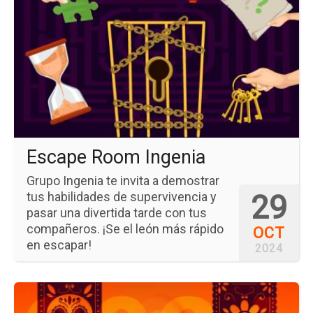
del
ev
Es
Ro
Ing
Escape Room Ingenia
Grupo Ingenia te invita a demostrar
29
tus habilidades de supervivencia y
pasar una divertida tarde con tus
compañeros. ¡Se el león más rápido
OCT
en escapar!
2024
Ir
a