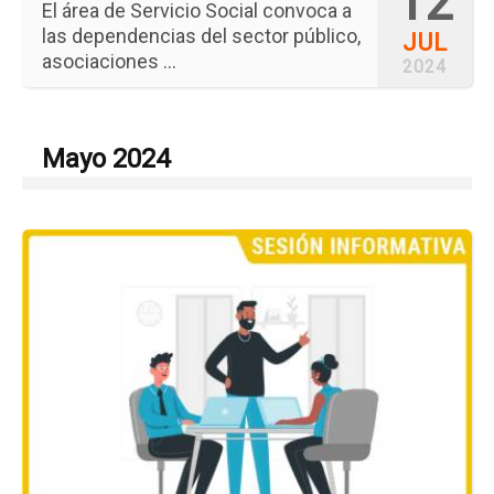
12
El área de Servicio Social convoca a
las dependencias del sector público,
JUL
asociaciones ...
2024
Mayo 2024
Ir
a
la
pá
del
ev
Se
in
de
Prá
Pr
de
Ve