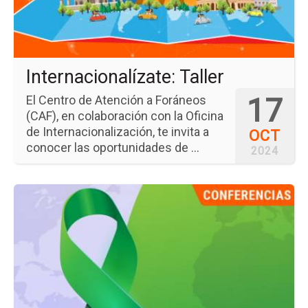
Internacionalízate: Taller
17
El Centro de Atención a Foráneos
(CAF), en colaboración con la Oficina
de Internacionalización, te invita a
OCT
conocer las oportunidades de ...
2024
Ir
a
la
pá
del
ev
Se
de
Es
y