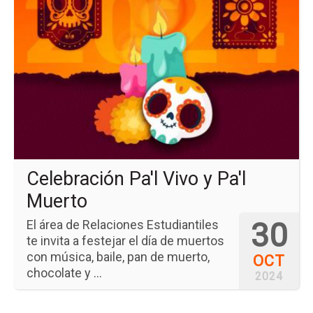
la
pá
del
ev
Ce
Pa'
Vi
y
Pa'
Mu
Celebración Pa'l Vivo y Pa'l
Muerto
30
El área de Relaciones Estudiantiles
te invita a festejar el día de muertos
con música, baile, pan de muerto,
OCT
chocolate y ...
2024