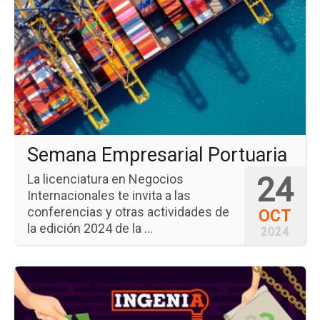
ev
Se
Em
Por
Semana Empresarial Portuaria
24
La licenciatura en Negocios
Internacionales te invita a las
conferencias y otras actividades de
OCT
la edición 2024 de la ...
2024
Ir
a
la
pá