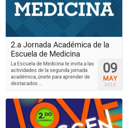
Ac
de
la
Es
de
Me
2.a Jornada Académica de la
Escuela de Medicina
09
La Escuela de Medicina te invita a las
actividades de la segunda jornada
académica, únete para aprender de
MAY
destacados ...
2024
Ir
a
la
pá
del
ev