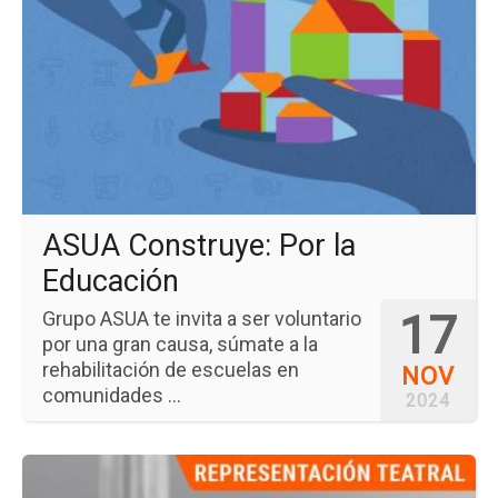
del
ev
AS
Co
Po
la
Ed
ASUA Construye: Por la
Educación
17
Grupo ASUA te invita a ser voluntario
por una gran causa, súmate a la
rehabilitación de escuelas en
NOV
comunidades ...
2024
Ir
a