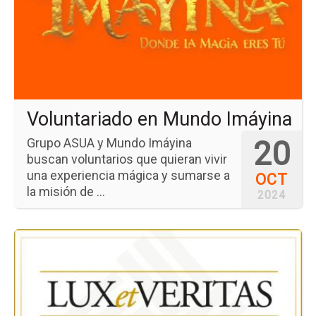
en
Mu
Im
Voluntariado en Mundo Imáyina
20
Grupo ASUA y Mundo Imáyina
buscan voluntarios que quieran vivir
una experiencia mágica y sumarse a
OCT
la misión de ...
2024
Ir
a
la
pá
del
ev
En