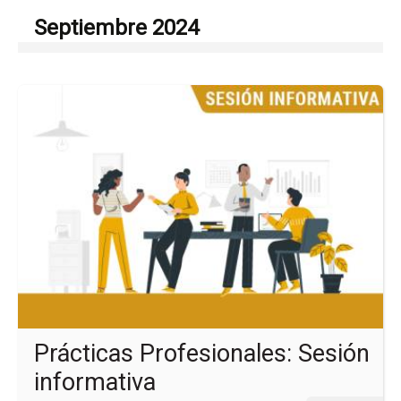
Septiembre 2024
Ir
a
la
pá
del
ev
Prá
Pro
Se
in
Prácticas Profesionales: Sesión
informativa