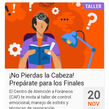
Ir
a
la
pá
del
ev
¡No
Pi
la
Ca
Pr
pa
los
Fin
¡No Pierdas la Cabeza!
Prepárate para los Finales
20
El Centro de Atención a Foráneos
(CAF) te invita al taller de control
emocional, manejo de estrés y
NOV
técnicas de respiración. ...