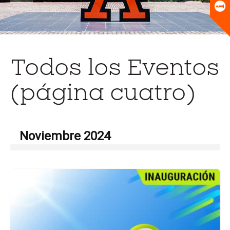
Universitario
Biblioteca
Todos los Eventos
(página cuatro)
Noviembre 2024
Ir
a
la
pá
del
ev
To