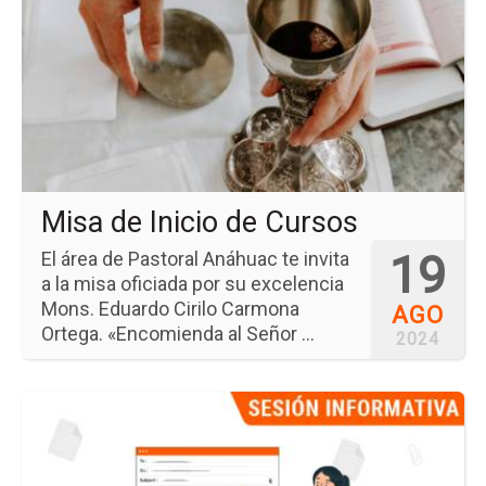
ev
Mi
de
Ini
de
Cu
Misa de Inicio de Cursos
19
El área de Pastoral Anáhuac te invita
a la misa oficiada por su excelencia
Mons. Eduardo Cirilo Carmona
AGO
Ortega. «Encomienda al Señor ...
2024
Ir
a
la
pá
del