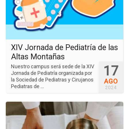
de
Ped
de
las
Alt
Mo
XIV Jornada de Pediatría de las
Altas Montañas
17
Nuestro campus será sede de la XIV
Jornada de Pediatría organizada por
la Sociedad de Pediatras y Cirujanos
AGO
Pediatras de ...
2024
Ir
a
la
pá
del