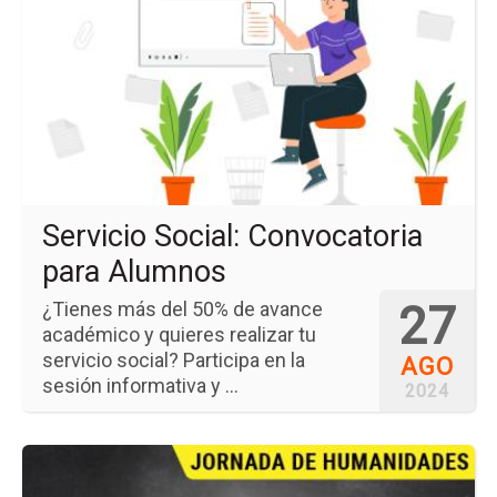
ev
Ser
Soc
Co
pa
Al
Servicio Social: Convocatoria
para Alumnos
27
¿Tienes más del 50% de avance
académico y quieres realizar tu
servicio social? Participa en la
AGO
sesión informativa y ...
2024
Ir
a
la