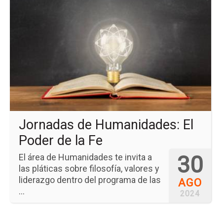
pá
del
ev
Jo
de
Hu
El
Po
de
la
Fe
Jornadas de Humanidades: El
Poder de la Fe
30
El área de Humanidades te invita a
las pláticas sobre filosofía, valores y
liderazgo dentro del programa de las
AGO
...
2024