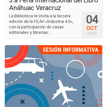
3.a Feria Internacional del Libro
Anáhuac Veracruz
04
La Biblioteca te invita a la tercera
edición de la FILAV «Industria 4.0»,
con la participación de casas
OCT
editoriales y librerías: ...
2024
Ir
a
la
pá
del
ev
Pr
de
In
y
de
Mov