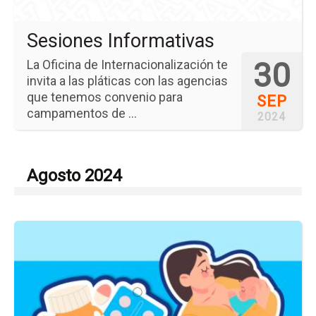
Sesiones Informativas
30
La Oficina de Internacionalización te
invita a las pláticas con las agencias
que tenemos convenio para
SEP
campamentos de ...
2024
Agosto 2024
Ir
a
la
pá
del
ev
XI
Jo