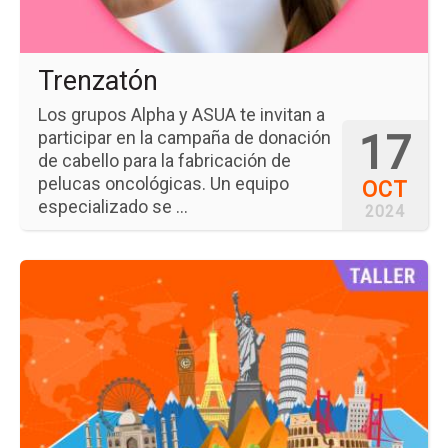
Trenzatón
Los grupos Alpha y ASUA te invitan a
17
participar en la campaña de donación
de cabello para la fabricación de
pelucas oncológicas. Un equipo
OCT
especializado se ...
2024
Ir
a
la
pá
del
ev
Int
Tal