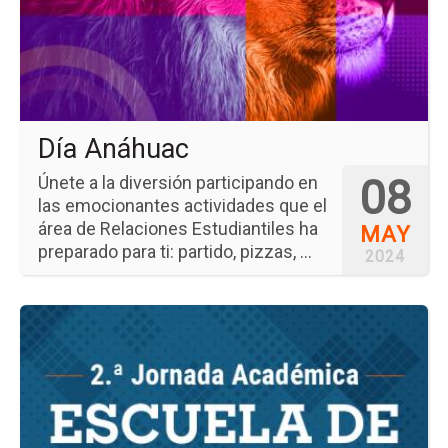
Día Anáhuac
08
Únete a la diversión participando en
las emocionantes actividades que el
área de Relaciones Estudiantiles ha
MAY
preparado para ti: partido, pizzas, ...
2024
Ir
a
la
pá
del
ev
2.a
Jo