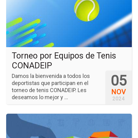
po
Eq
de
Te
CO
Torneo por Equipos de Tenis
CONADEIP
05
Damos la bienvenida a todos los
deportistas que participan en el
torneo de tenis CONADEIP. Les
NOV
deseamos lo mejor y ...
2024
Ir
a
la
pá