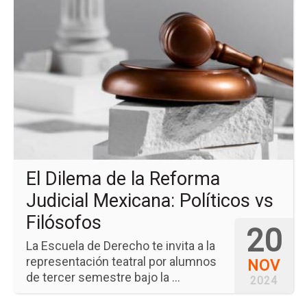
la
pá
del
ev
El
Di
de
la
Re
Jud
Me
Pol
vs
Fil
El Dilema de la Reforma
Judicial Mexicana: Políticos vs
Filósofos
20
La Escuela de Derecho te invita a la
representación teatral por alumnos
NOV
de tercer semestre bajo la ...
2024