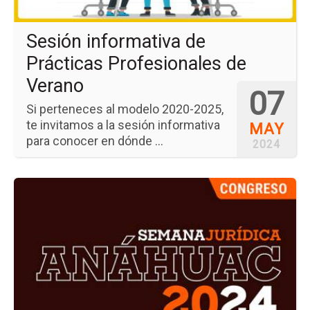
Sesión informativa de
Prácticas Profesionales de
Verano
07
Si perteneces al modelo 2020-2025,
te invitamos a la sesión informativa
MAY
para conocer en dónde ...
2024
Ir
a
la
pá
del
ev
Se
Jur
An
20