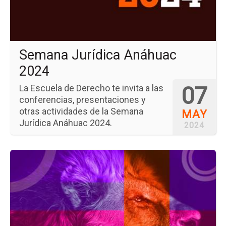
Semana Jurídica Anáhuac
2024
07
La Escuela de Derecho te invita a las
conferencias, presentaciones y
otras actividades de la Semana
MAY
Jurídica Anáhuac 2024.
2024
Ir
a
la
pá
del
ev
Día
An