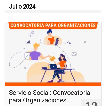
Julio 2024
Ir
a
la
pá
del
ev
Ser
Soc
Co
pa
Or
Servicio Social: Convocatoria
para Organizaciones