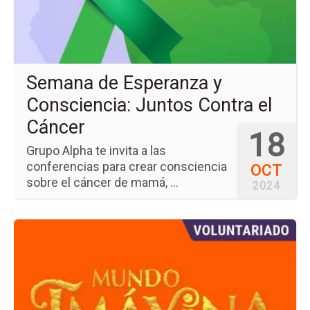
Con
Ju
Co
el
Cá
Semana de Esperanza y
Consciencia: Juntos Contra el
Cáncer
18
Grupo Alpha te invita a las
conferencias para crear consciencia
OCT
sobre el cáncer de mamá, ...
2024
Ir
a
la
pá
del
ev
Vo