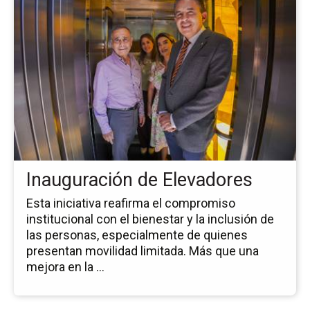
la
pá
de
la
no
In
de
El
Inauguración de Elevadores
Esta iniciativa reafirma el compromiso
institucional con el bienestar y la inclusión de
las personas, especialmente de quienes
presentan movilidad limitada. Más que una
mejora en la ...