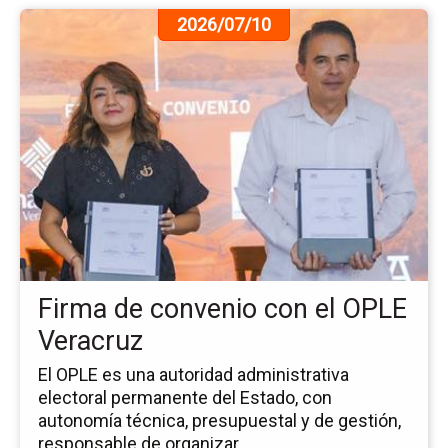
Ir
2026/07/10
a
la
pá
de
la
no
Fi
de
co
co
el
OP
Firma de convenio con el OPLE
Ve
Veracruz
El OPLE es una autoridad administrativa
electoral permanente del Estado, con
autonomía técnica, presupuestal y de gestión,
responsable de organizar, ...