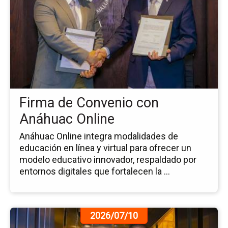
de
la
no
Fi
de
Co
co
An
Onl
Firma de Convenio con
Anáhuac Online
Anáhuac Online integra modalidades de
educación en línea y virtual para ofrecer un
modelo educativo innovador, respaldado por
entornos digitales que fortalecen la ...
Ir
2026/07/10
a