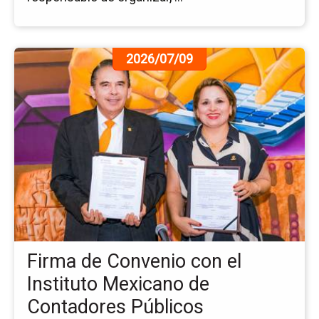
Ir
2026/07/09
a
la
pá
de
la
no
Fi
de
Co
co
el
Ins
Firma de Convenio con el
Me
de
Instituto Mexicano de
Co
Contadores Públicos
Pú