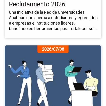
Reclutamiento 2026
Una iniciativa de la Red de Universidades
Anáhuac que acerca a estudiantes y egresados
a empresas e instituciones líderes,
brindándoles herramientas para fortalecer su ...
Ir
2026/07/08
a
la
pá
de
la
no
Fer
Vir
del
Em
An