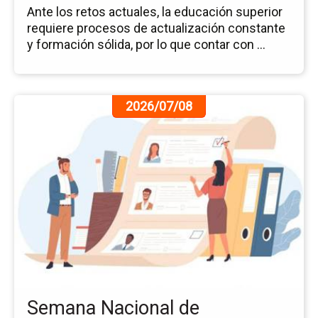
Ante los retos actuales, la educación superior
requiere procesos de actualización constante
y formación sólida, por lo que contar con ...
Ir
2026/07/08
a
la
pá
de
la
no
Se
Na
de
Re
20
Semana Nacional de