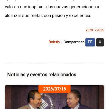
valores que inspiran a las nuevas generaciones a
alcanzar sus metas con pasión y excelencia.
28/01/2025
FB
X
Boletín
|
Compartir en
Noticias y eventos relacionados
Ir
2026/07/16
a
la
pá