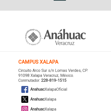
CAMPUS XALAPA
Circuito Arco Sur s/n Lomas Verdes
, CP.
91098 Xalapa Veracruz, México.
Conmutador:
228-819-1515
Anahuac
XalapaOficial
Anahuac
Xalapa
Anahuac
Xalapa