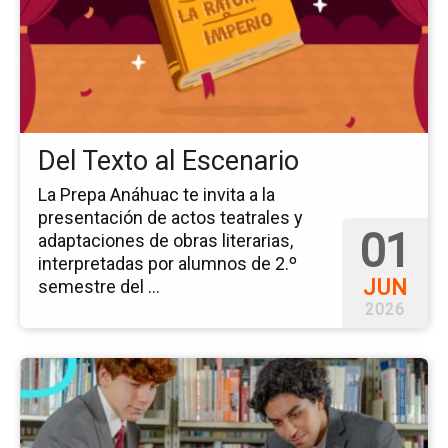
De
Te
al
Es
Del Texto al Escenario
La Prepa Anáhuac te invita a la
presentación de actos teatrales y
01
adaptaciones de obras literarias,
interpretadas por alumnos de 2.º
JUN
semestre del ...
2026
Ir
a
la
pá