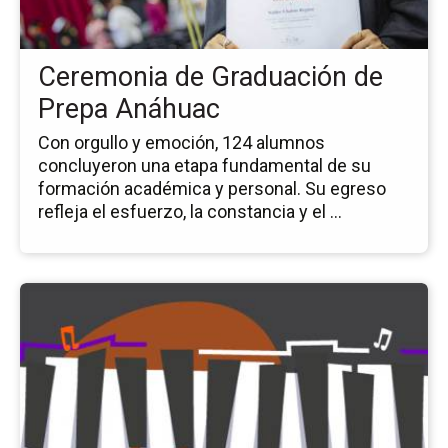
de
Pr
An
Ceremonia de Graduación de
Prepa Anáhuac
Con orgullo y emoción, 124 alumnos
concluyeron una etapa fundamental de su
formación académica y personal. Su egreso
refleja el esfuerzo, la constancia y el ...
Ir
a
la
pá
del
ev
Rec
de