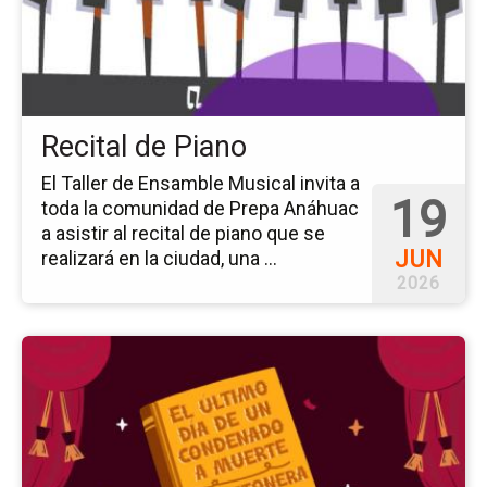
Pi
Recital de Piano
El Taller de Ensamble Musical invita a
19
toda la comunidad de Prepa Anáhuac
a asistir al recital de piano que se
JUN
realizará en la ciudad, una ...
2026
Ir
a
la
pá
del
ev