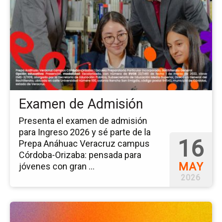
del
ev
Ex
de
Ad
Examen de Admisión
Presenta el examen de admisión
para Ingreso 2026 y sé parte de la
16
Prepa Anáhuac Veracruz campus
Córdoba-Orizaba: pensada para
MAY
jóvenes con gran ...
2026
Ir
a