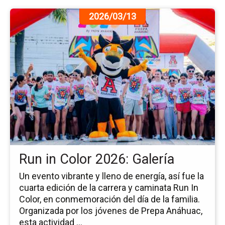
Ir
2026/03/13
a
la
pá
de
la
no
Ru
in
Co
20
Gal
Run in Color 2026: Galería
Un evento vibrante y lleno de energía, así fue la
cuarta edición de la carrera y caminata Run In
Color, en conmemoración del día de la familia.
Organizada por los jóvenes de Prepa Anáhuac,
esta actividad ...