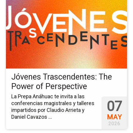
la
pá
del
ev
Jó
Tr
Th
Po
of
Pe
Jóvenes Trascendentes: The
Power of Perspective
La Prepa Anáhuac te invita a las
07
conferencias magistrales y talleres
impartidos por Claudio Arrieta y
MAY
Daniel Cavazos ...
2026