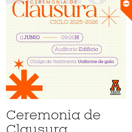
Universitario
Biblioteca
Ceremonia de
Clausura