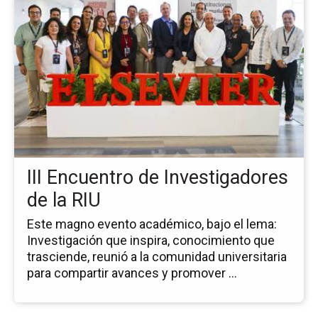
la
pá
de
la
no
III
En
de
In
de
la
III Encuentro de Investigadores
RI
de la RIU
Este magno evento académico, bajo el lema:
Investigación que inspira, conocimiento que
trasciende, reunió a la comunidad universitaria
para compartir avances y promover ...