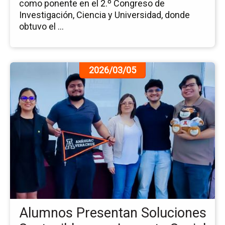
como ponente en el 2.º Congreso de
Investigación, Ciencia y Universidad, donde
obtuvo el ...
Ir
2026/03/05
a
la
pá
de
la
no
Al
Pr
So
So
co
Im
Alumnos Presentan Soluciones
Soc