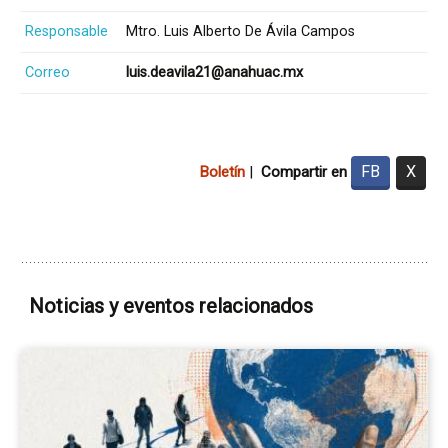
Responsable
Mtro. Luis Alberto De Ávila Campos
Correo
luis.deavila21@anahuac.mx
FB
X
Boletín
|
Compartir en
Noticias y eventos relacionados
Ir
a
la
pá
del