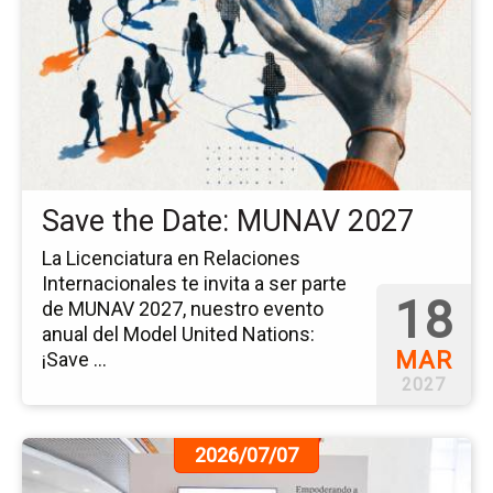
ev
Sa
th
Da
M
20
Save the Date: MUNAV 2027
La Licenciatura en Relaciones
Internacionales te invita a ser parte
18
de MUNAV 2027, nuestro evento
anual del Model United Nations:
MAR
¡Save ...
2027
Ir
2026/07/07
a