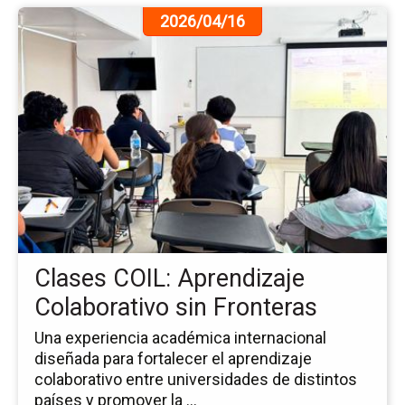
Ir
2026/04/16
a
la
pá
de
la
no
Cl
CO
Ap
Co
sin
Fr
Clases COIL: Aprendizaje
Colaborativo sin Fronteras
Una experiencia académica internacional
diseñada para fortalecer el aprendizaje
colaborativo entre universidades de distintos
países y promover la ...