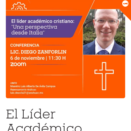
Universitario
Biblioteca
El Líder
Académico