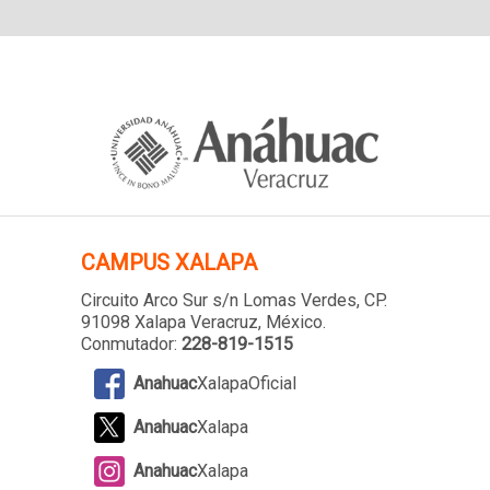
CAMPUS XALAPA
Circuito Arco Sur s/n Lomas Verdes
, CP.
91098 Xalapa Veracruz, México.
Conmutador:
228-819-1515
Anahuac
XalapaOficial
Anahuac
Xalapa
Anahuac
Xalapa