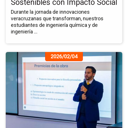
Sostenibles con Impacto Social
Durante la jornada de innovaciones
veracruzanas que transforman, nuestros
estudiantes de ingeniería química y de
ingeniería ...
Ir
2026/02/04
a
la
pá
de
la
no
Ap
del
Añ
Ac
de