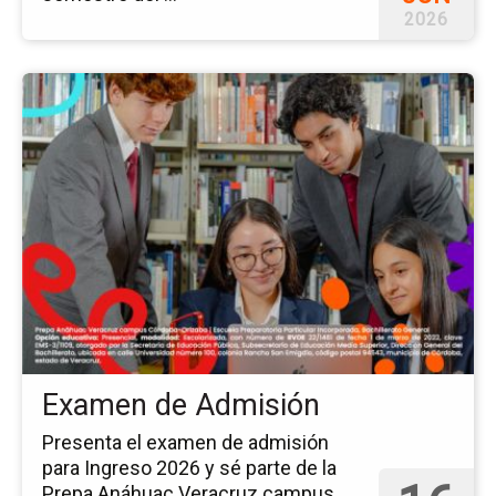
2026
Ir
a
la
pá
del
ev
Ex
de
Ad
Examen de Admisión
Presenta el examen de admisión
para Ingreso 2026 y sé parte de la
Prepa Anáhuac Veracruz campus