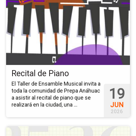
pá
del
ev
Rec
de
Pi
Recital de Piano
El Taller de Ensamble Musical invita a
19
toda la comunidad de Prepa Anáhuac
a asistir al recital de piano que se
JUN
realizará en la ciudad, una ...
2026
Ir