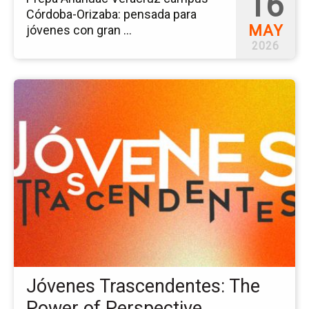
16
Córdoba-Orizaba: pensada para
MAY
jóvenes con gran ...
2026
Ir
a
la
pá
del
ev
Jó
Tr
Th
Po
of
Pe
Jóvenes Trascendentes: The
Power of Perspective