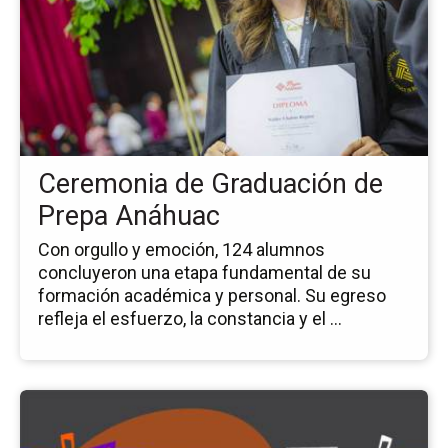
la
no
Ce
de
Gr
de
Pr
An
Ceremonia de Graduación de
Prepa Anáhuac
Con orgullo y emoción, 124 alumnos
concluyeron una etapa fundamental de su
formación académica y personal. Su egreso
refleja el esfuerzo, la constancia y el ...
Ir
a
la