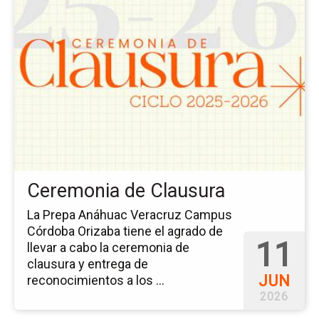
a
la
pá
del
ev
Ce
de
Cl
Ceremonia de Clausura
La Prepa Anáhuac Veracruz Campus
Córdoba Orizaba tiene el agrado de
11
llevar a cabo la ceremonia de
clausura y entrega de
JUN
reconocimientos a los ...
2026