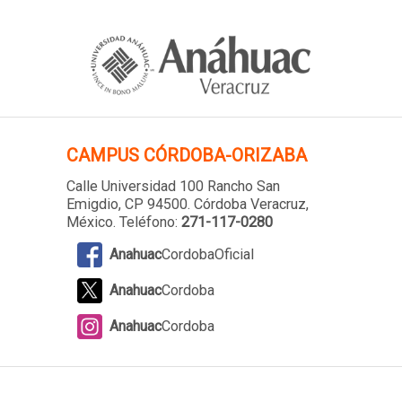
CAMPUS
CÓRDOBA-ORIZABA
Calle Universidad 100 Rancho San
Emigdio, CP 94500. Córdoba Veracruz,
México. Teléfono:
271-117-0280
Anahuac
CordobaOficial
Anahuac
Cordoba
Anahuac
Cordoba