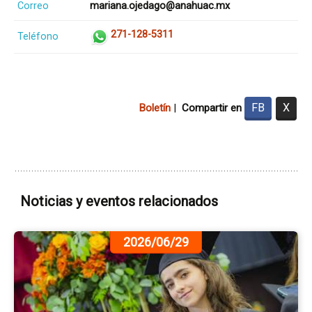
Correo
mariana.ojedago@anahuac.mx
271-128-5311
Teléfono
FB
X
Boletín
|
Compartir en
Noticias y eventos relacionados
Ir
2026/06/29
a
la
pá
de