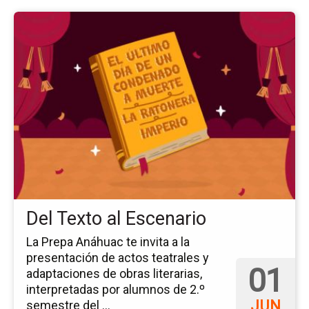
Ir
a
la
pá
del
ev
De
Te
al
Es
Del Texto al Escenario
La Prepa Anáhuac te invita a la
presentación de actos teatrales y
01
adaptaciones de obras literarias,
interpretadas por alumnos de 2.º
JUN
semestre del ...