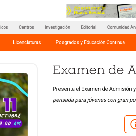
r
Ir
a
a
a
la
gina
página
página
icos
e
de
Centros
Investigación
del
Editorial
Comunidad An
egnum
información
Council
risti
del
for
Licenciaturas
Posgrados y Educación Continua
ternational
Campus
Advancement
iversities
and
Support
of
Examen de A
Education
Presenta el Examen de Admisión y 
pensada para jóvenes con gran po