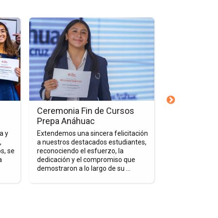
Ir
Ir
a
a
la
la
página
página
de
de
la
la
nota
nota
Ceremonia
Ceremonia
Fin
de
Ceremonia Fin de Cursos
Ceremonia d
de
Graduación
Prepa Anáhuac
la Generaci
Cursos
de
a y
Extendemos una sincera felicitación
En una emotiva
Prepa
la
,
a nuestros destacados estudiantes,
estudiantes gr
Anáhuac
Generación
s, se
reconociendo el esfuerzo, la
Anáhuac Verac
a
dedicación y el compromiso que
recibieron sus 
2025
demostraron a lo largo de su ...
finalización de e