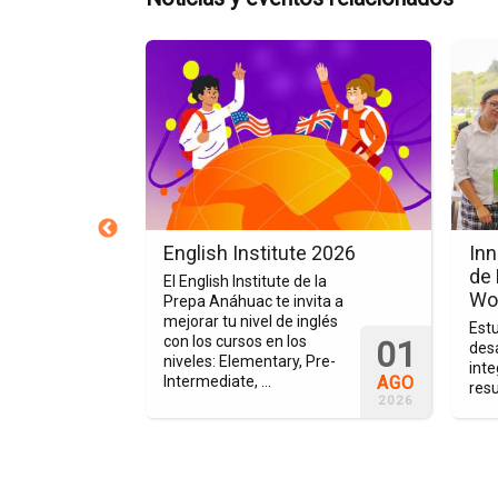
Ir
Ir
a
a
la
la
página
págin
del
de
evento
la
English
nota
Institute
Innov
2026
y
pa Anáhuac
English Institute 2026
Inn
Lidera
n el
de
El English Institute de la
Feria
cta
Wo
Prepa Anáhuac te invita a
de
mejorar tu nivel de inglés
teria de
Est
con los cursos en los
01
Empre
, los alumnos de
desa
niveles: Elementary, Pre-
epa Anáhuac,
inte
Busin
AGO
Intermediate, ...
ngreso ...
resu
Works
2026