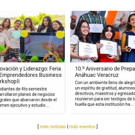
Ir
a
la
a
página
de
la
nota
ación
10.º
Aniversario
ovación y Liderazgo: Feria
10.º Aniversario de Prepa
zgo:
de
 Emprendedores Business
Anáhuac Veracruz
Prepa
rkshopII
Con un ambiente lleno de alegrí
Anáhuac
un espíritu de gratitud, alumnos
udiantes de 4to semestre
ndedores
Veracruz
directivos, maestros y egresado
rrollaron planes de negocios
reunieron para ser testigos de l
grales que abarcaron desde el
ess
huella que esta institución ha ...
men ejecutivo y estudio ...
hopII
[
más noticias
|
más eventos
]