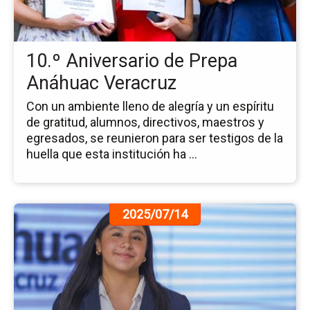
Pr
An
Ve
10.º Aniversario de Prepa
Anáhuac Veracruz
Con un ambiente lleno de alegría y un espíritu
de gratitud, alumnos, directivos, maestros y
egresados, se reunieron para ser testigos de la
huella que esta institución ha ...
Ir
2025/07/14
a
la
pá
de
la
no