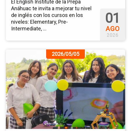
El English Institute de la Prepa
Anáhuac te invita a mejorar tu nivel
01
de inglés con los cursos en los
niveles: Elementary, Pre-
AGO
Intermediate, ...
2026
Ir
2026/05/05
a
la
pá
de
la
no
In
y
Li
Fer
de
Em