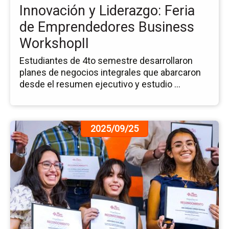
Innovación y Liderazgo: Feria
Bu
Wo
de Emprendedores Business
WorkshopII
Estudiantes de 4to semestre desarrollaron
planes de negocios integrales que abarcaron
desde el resumen ejecutivo y estudio ...
Ir
2025/09/25
a
la
pá
de
la
no
10
An
de