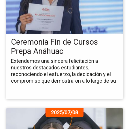
Ce
Fin
de
Cu
Pr
An
Ceremonia Fin de Cursos
Prepa Anáhuac
Extendemos una sincera felicitación a
nuestros destacados estudiantes,
reconociendo el esfuerzo, la dedicación y el
compromiso que demostraron a lo largo de su
...
Ir
2025/07/08
a
la