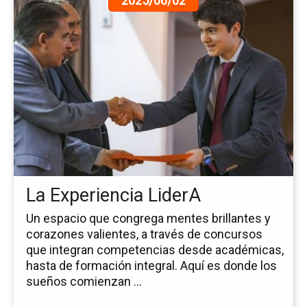
2025/06/02
a
la
pá
de
la
no
La
Ex
Li
La Experiencia LiderA
Un espacio que congrega mentes brillantes y
corazones valientes, a través de concursos
que integran competencias desde académicas,
hasta de formación integral. Aquí es donde los
sueños comienzan ...