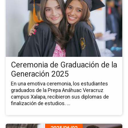
pá
de
la
no
Ce
de
Gr
de
la
Ge
Ceremonia de Graduación de la
20
Generación 2025
En una emotiva ceremonia, los estudiantes
graduados de la Prepa Anáhuac Veracruz
campus Xalapa, recibieron sus diplomas de
finalización de estudios. ...
Ir