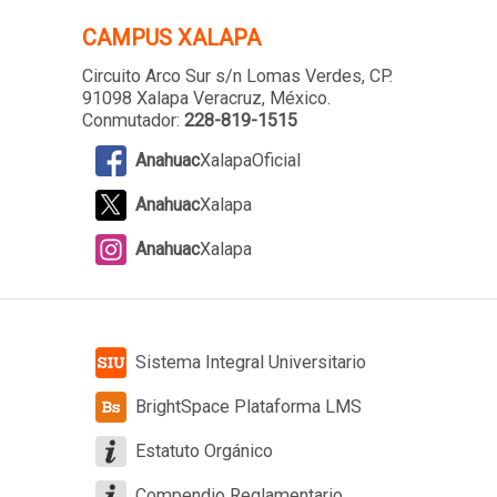
CAMPUS XALAPA
Circuito Arco Sur s/n Lomas Verdes
, CP.
91098 Xalapa Veracruz, México.
Conmutador:
228-819-1515
Anahuac
XalapaOficial
Anahuac
Xalapa
Anahuac
Xalapa
Sistema Integral Universitario
BrightSpace Plataforma LMS
Estatuto Orgánico
Compendio Reglamentario