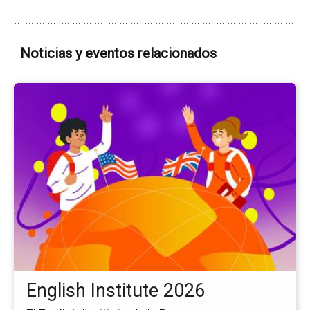
Noticias y eventos relacionados
Ir
a
la
pá
del
ev
En
Ins
20
English Institute 2026