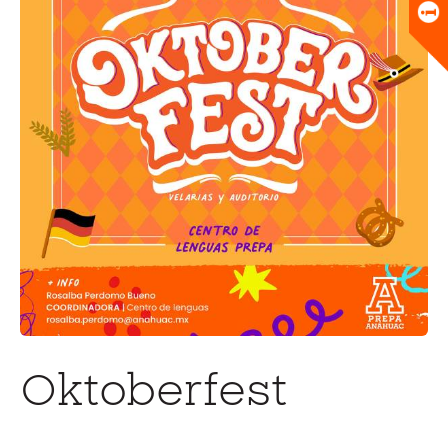
Universitario
Biblioteca
Oktoberfest