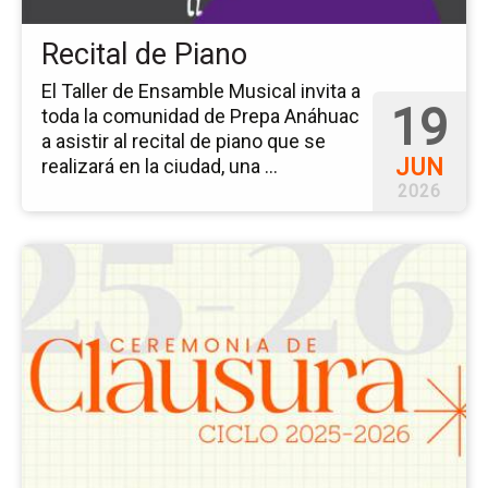
Recital de Piano
El Taller de Ensamble Musical invita a
19
toda la comunidad de Prepa Anáhuac
a asistir al recital de piano que se
JUN
realizará en la ciudad, una ...
2026
Ir
a
la
pá
del
ev
Ce
de
Cl