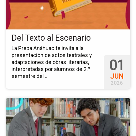
al
Es
Del Texto al Escenario
La Prepa Anáhuac te invita a la
presentación de actos teatrales y
01
adaptaciones de obras literarias,
interpretadas por alumnos de 2.º
JUN
semestre del ...
2026
Ir
a
la
pá
del
ev