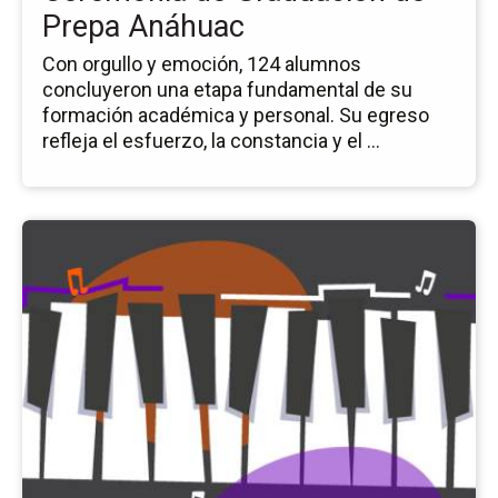
Prepa Anáhuac
Con orgullo y emoción, 124 alumnos
concluyeron una etapa fundamental de su
formación académica y personal. Su egreso
refleja el esfuerzo, la constancia y el ...
Ir
a
la
pá
del
ev
Rec
de
Pi