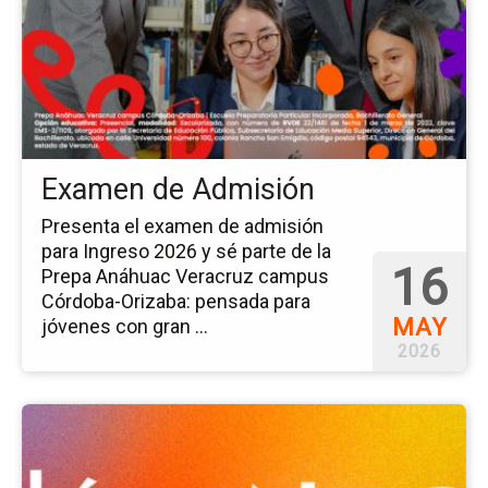
Ex
de
Ad
Examen de Admisión
Presenta el examen de admisión
para Ingreso 2026 y sé parte de la
16
Prepa Anáhuac Veracruz campus
Córdoba-Orizaba: pensada para
MAY
jóvenes con gran ...
2026
Ir
a
la
pá