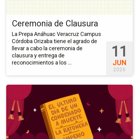
Ceremonia de Clausura
La Prepa Anáhuac Veracruz Campus
Córdoba Orizaba tiene el agrado de
11
llevar a cabo la ceremonia de
clausura y entrega de
JUN
reconocimientos a los ...
2026
Ir
a
la
pá
del
ev
De
Te