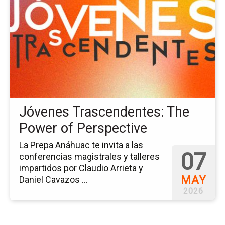
del
ev
Jó
Tr
Th
Po
of
Pe
Jóvenes Trascendentes: The
Power of Perspective
La Prepa Anáhuac te invita a las
07
conferencias magistrales y talleres
impartidos por Claudio Arrieta y
MAY
Daniel Cavazos ...
2026