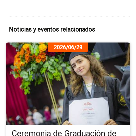
Noticias y eventos relacionados
Ir
2026/06/29
a
la
pá
de
la
no
Ce
de
Gr
de
Pr
An
Ceremonia de Graduación de