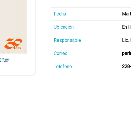
Fecha
Mart
Ubicación
En l
Responsable
Lic.
Correo
perl
Teléfono
228