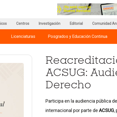
r
Ir
a
a
a
la
gina
página
página
icos
e
de
Centros
Investigación
del
Editorial
Comunidad An
egnum
información
Council
risti
del
for
Licenciaturas
Posgrados y Educación Continua
ternational
Campus
Advancement
iversities
and
Support
of
Reacreditaci
Education
ACSUG: Audie
Derecho
Participa en la audiencia pública d
internacional por parte de
ACSUG
,