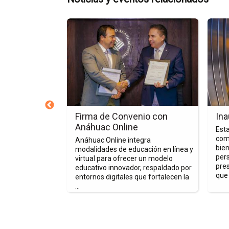
Ir
Ir
a
a
la
la
página
págin
de
de
la
la
nota
nota
Firma
Inaug
de
de
 Centro de
Firma de Convenio con
Ina
Convenio
Eleva
el Desarrollo
Anáhuac Online
Esta
con
comp
Anáhuac Online integra
Anáhuac
bien
modalidades de educación en línea y
tada por el
per
Online
virtual para ofrecer un modelo
ador CAPINSER
pre
educativo innovador, respaldado por
luación de
que 
entornos digitales que fortalecen la
ONOCER, ...
...