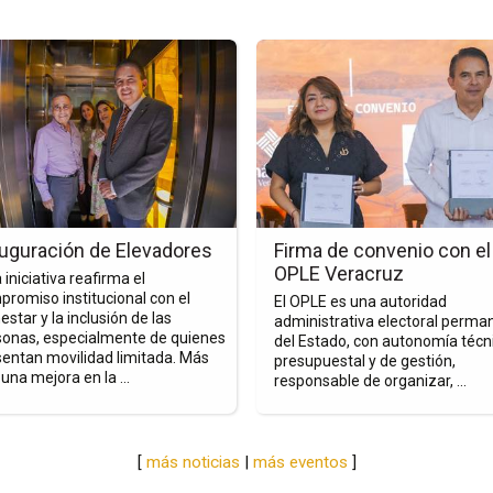
Ir
a
la
a
página
de
la
nota
uración
Firma
de
uguración de Elevadores
Firma de convenio con el
dores
convenio
OPLE Veracruz
 iniciativa reafirma el
con
romiso institucional con el
El OPLE es una autoridad
el
estar y la inclusión de las
administrativa electoral perma
sonas, especialmente de quienes
OPLE
del Estado, con autonomía técn
sentan movilidad limitada. Más
presupuestal y de gestión,
Veracruz
una mejora en la ...
responsable de organizar, ...
[
más noticias
|
más eventos
]