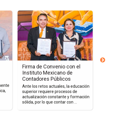
Ir
Ir
a
a
la
la
página
página
de
de
la
la
nota
nota
Firma
Semana
de
Nacional
Firma de Convenio con el
Semana Nac
Convenio
de
Instituto Mexicano de
Reclutamie
con
Reclutamiento
Contadores Públicos
Una iniciativa d
el
2026
nente
Universidades
Ante los retos actuales, la educación
Instituto
ica,
a estudiantes 
superior requiere procesos de
empresas e inst
actualización constante y formación
Mexicano
brindándoles h
sólida, por lo que contar con ...
de
fortalecer su ...
Contadores
Públicos