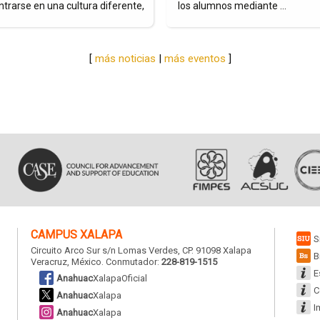
una clase espejo que unió a .
la región y la formación de
n
profesionales ...
OPARMEX
[
más noticias
|
más eventos
]
CAMPUS XALAPA
S
Circuito Arco Sur s/n Lomas Verdes
, CP. 91098 Xalapa
B
Veracruz, México. Conmutador:
228-819-1515
E
Anahuac
XalapaOficial
C
Anahuac
Xalapa
I
Anahuac
Xalapa