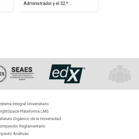
..
visita a diversas instituciones del ...
un paso estr
con
Perspectiva
Cultural
istema Integral Universitario
rightSpace Plataforma LMS
statuto Orgánico
de la Universidad
ompendio Reglamentario
mpacto Anáhuac