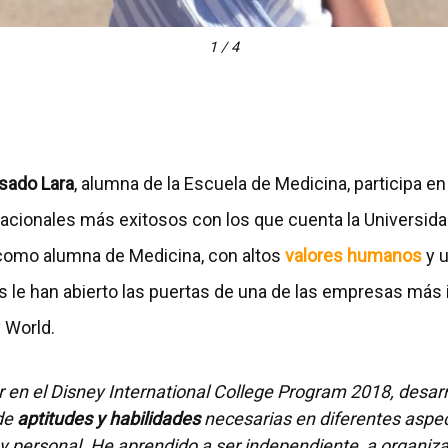
1 / 4
osado Lara
, alumna de la Escuela de Medicina, participa en
acionales más exitosos con los que cuenta la Universid
l como alumna de Medicina, con altos
valores humanos
y u
és le han abierto las puertas de una de las empresas más
 World.
ar en el Disney International College Program 2018, desarr
de
aptitudes y habilidades
necesarias en diferentes aspec
 y personal. He aprendido a ser independiente, a organiz