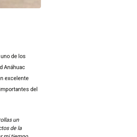
 uno de los
ad Anáhuac
n excelente
 importantes del
ollas un
tos de la
ar mi tiempo,