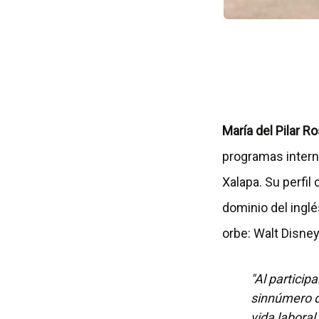
María del Pilar R
programas intern
Xalapa. Su perfi
dominio del ingl
orbe: Walt Disney
"Al particip
sinnúmero 
vida laboral