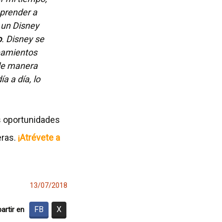
aprender a
 un Disney
o
. Disney se
neamientos
 de manera
a a día, lo
s oportunidades
eras.
¡Atrévete a
13/07/2018
FB
X
rtir en