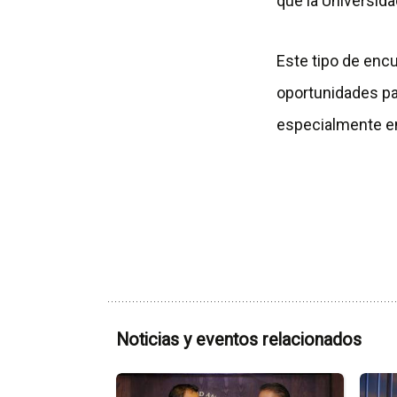
que la Universida
Este tipo de enc
oportunidades par
especialmente en
Noticias y eventos relacionados
Ir
Ir