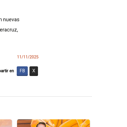
n nuevas
eracruz,
11/11/2025
FB
X
rtir en
Ir
Ir