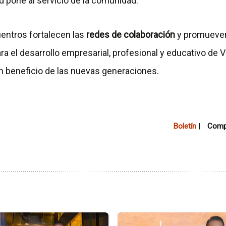
d pone al servicio de la comunidad.
uentros fortalecen las
redes de colaboración
y promueve
a el desarrollo empresarial, profesional y educativo de V
 beneficio de las nuevas generaciones.
Boletín
|
Compa
Ir