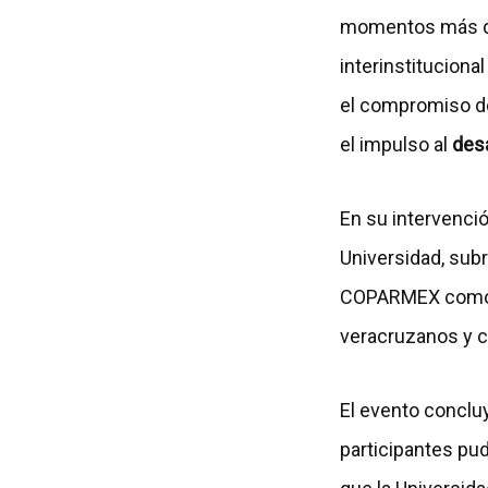
momentos más de
interinstitucion
el compromiso de
el impulso al
des
En su intervenció
Universidad, sub
COPARMEX como u
veracruzanos y c
El evento conclu
participantes pu