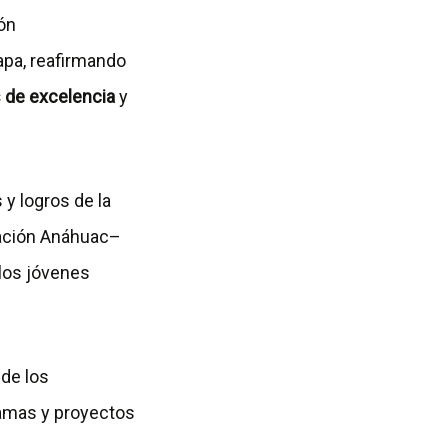
ón
apa, reafirmando
 de excelencia
y
 y logros de la
lación Anáhuac–
los jóvenes
nde los
ramas y proyectos