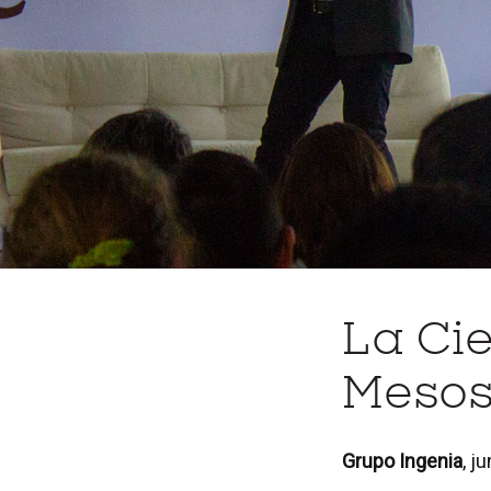
La Ci
Mesos
Grupo Ingenia
, j