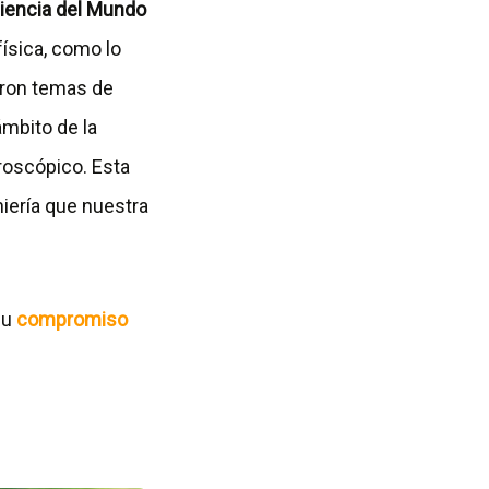
iencia del Mundo
física, como lo
caron temas de
ámbito de la
roscópico. Esta
niería que nuestra
su
compromiso