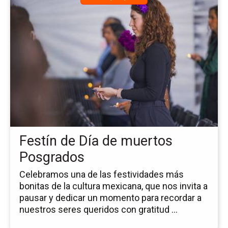
a
la
pá
de
la
no
Fe
de
Dí
de
mu
Po
Festín de Día de muertos
Posgrados
Celebramos una de las festividades más
bonitas de la cultura mexicana, que nos invita a
pausar y dedicar un momento para recordar a
nuestros seres queridos con gratitud ...