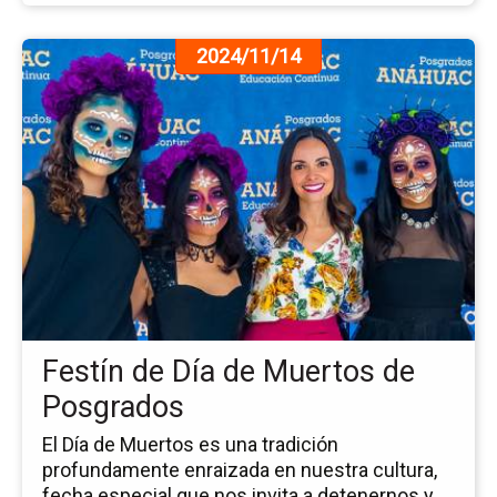
Ir
2024/11/14
a
la
pá
de
la
no
Fe
de
Dí
de
Mu
de
Festín de Día de Muertos de
Po
Posgrados
El Día de Muertos es una tradición
profundamente enraizada en nuestra cultura,
fecha especial que nos invita a detenernos y