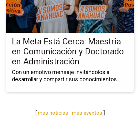
Me
Es
Ce
Ma
en
La Meta Está Cerca: Maestría
Co
y
en Comunicación y Doctorado
Do
en Administración
en
Ad
Con un emotivo mensaje invitándolos a
desarrollar y compartir sus conocimientos ...
[
más noticias
|
más eventos
]