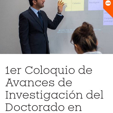
Universitario
Biblioteca
1er Coloquio de
Avances de
Investigación del
Doctorado en