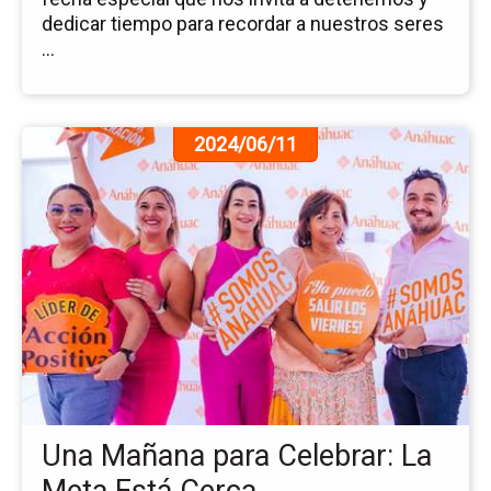
dedicar tiempo para recordar a nuestros seres
...
Ir
2024/06/11
a
la
pá
de
la
no
Un
Ma
pa
Cel
La
Me
Una Mañana para Celebrar: La
Es
Ce