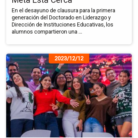
Meta Está Cerca
En el desayuno de clausura para la primera
generación del Doctorado en Liderazgo y
Dirección de Instituciones Educativas, los
alumnos compartieron una ...
Ir
2023/12/12
a
la
pá
de
la
no
Ch
Br
Po