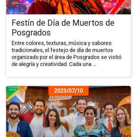
de
Mu
de
Festín de Día de Muertos de
Po
Posgrados
Entre colores, texturas, música y sabores
tradicionales, el festejo de día de muertos
organizado por el área de Posgrados se vistió
de alegría y creatividad. Cada una ...
Ir
2023/07/10
a
la
pá
de
la
no
La