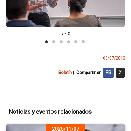
1 / 6
03/07/2018
FB
X
Boletín
|
Compartir en
Noticias y eventos relacionados
Ir
2025/11/07