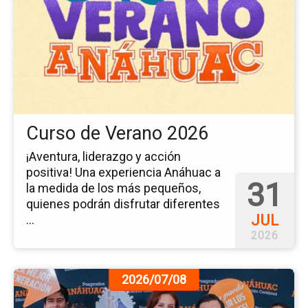
ev
Cu
de
Ve
20
Curso de Verano 2026
¡Aventura, liderazgo y acción
positiva! Una experiencia Anáhuac a
31
la medida de los más pequeños,
quienes podrán disfrutar diferentes
JUL
...
2026
Ir
2026/07/08
a
la