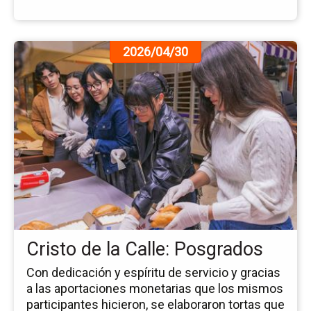
Ir
2026/04/30
a
la
pá
de
la
no
Cri
de
la
Cal
Po
Cristo de la Calle: Posgrados
Con dedicación y espíritu de servicio y gracias
a las aportaciones monetarias que los mismos
participantes hicieron, se elaboraron tortas que