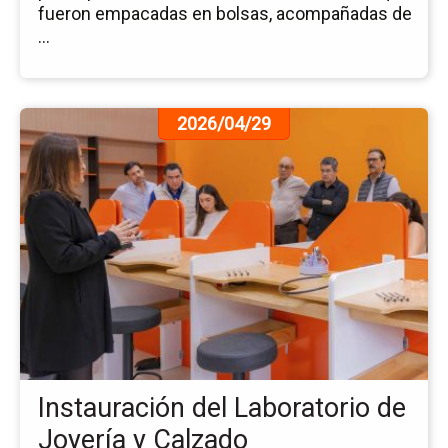
fueron empacadas en bolsas, acompañadas de
...
Ir
2026/04/29
a
la
pá
de
la
no
In
del
La
de
Jo
y
Instauración del Laboratorio de
Ca
Joyería y Calzado