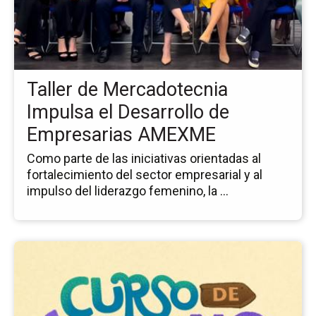
de
Me
Im
el
De
Taller de Mercadotecnia
de
Em
Impulsa el Desarrollo de
A
Empresarias AMEXME
Como parte de las iniciativas orientadas al
fortalecimiento del sector empresarial y al
impulso del liderazgo femenino, la ...
Ir
a
la
pá
del