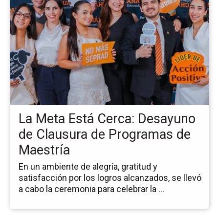
pá
de
la
no
La
Me
Es
Ce
De
de
La Meta Está Cerca: Desayuno
Cl
de
de Clausura de Programas de
Pr
Maestría
de
Ma
En un ambiente de alegría, gratitud y
satisfacción por los logros alcanzados, se llevó
a cabo la ceremonia para celebrar la ...