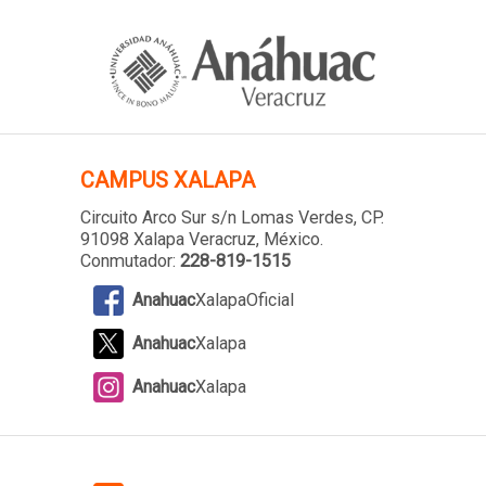
CAMPUS XALAPA
Circuito Arco Sur s/n Lomas Verdes
, CP.
91098 Xalapa Veracruz, México.
Conmutador:
228-819-1515
Anahuac
XalapaOficial
Anahuac
Xalapa
Anahuac
Xalapa