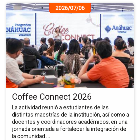
Ir
2026/07/06
a
la
pá
de
la
no
Co
Co
20
Coffee Connect 2026
La actividad reunió a estudiantes de las
distintas maestrías de la institución, así como a
docentes y coordinadores académicos, en una
jornada orientada a fortalecer la integración de
la comunidad ...