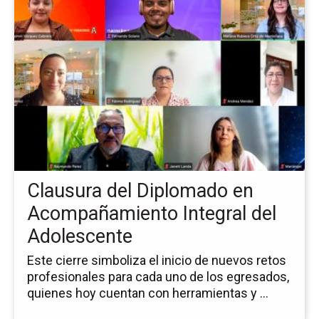
a
la
pá
de
la
no
Cl
del
Di
en
Ac
Int
Clausura del Diplomado en
del
Ad
Acompañamiento Integral del
Adolescente
Este cierre simboliza el inicio de nuevos retos
profesionales para cada uno de los egresados,
quienes hoy cuentan con herramientas y ...