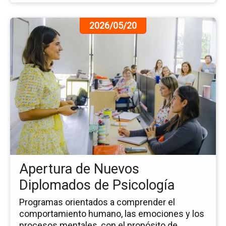
Ir
2026/05/20
a
la
pá
de
la
no
Ap
de
Nu
Di
de
Ps
Apertura de Nuevos
Diplomados de Psicología
Programas orientados a comprender el
comportamiento humano, las emociones y los
procesos mentales, con el propósito de