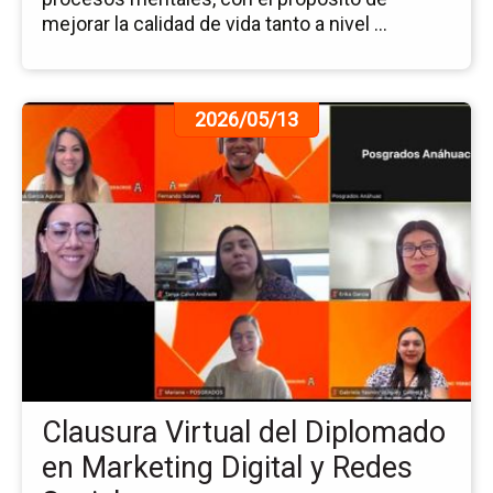
mejorar la calidad de vida tanto a nivel ...
Ir
2026/05/13
a
la
pá
de
la
no
Cl
Vir
del
Di
en
Ma
Clausura Virtual del Diplomado
Dig
y
en Marketing Digital y Redes
Re