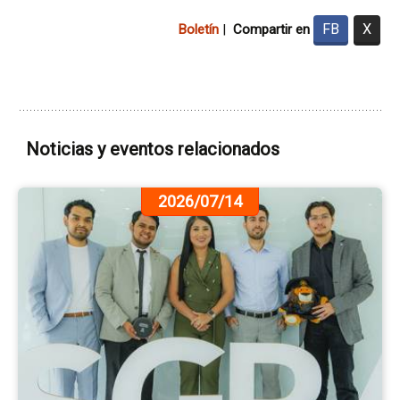
FB
X
Boletín
|
Compartir en
Noticias y eventos relacionados
Ir
2026/07/14
a
la
pá
de
la
no
La
Me
Es
Ce