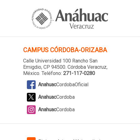
CAMPUS
CÓRDOBA-ORIZABA
Calle Universidad 100 Rancho San
Emigdio, CP 94500. Córdoba Veracruz,
México. Teléfono:
271-117-0280
Anahuac
CordobaOficial
Anahuac
Cordoba
Anahuac
Cordoba