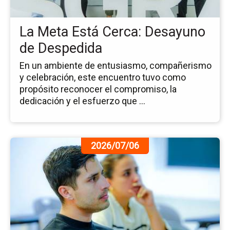
De
de
La Meta Está Cerca: Desayuno
De
de Despedida
En un ambiente de entusiasmo, compañerismo
y celebración, este encuentro tuvo como
propósito reconocer el compromiso, la
dedicación y el esfuerzo que ...
Ir
2026/07/06
a
la
pá
de
la
no
Ini