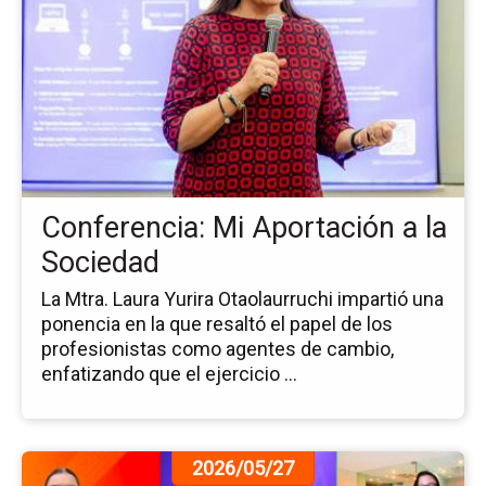
de
la
no
Co
Mi
Ap
a
la
So
Conferencia: Mi Aportación a la
Sociedad
La Mtra. Laura Yurira Otaolaurruchi impartió una
ponencia en la que resaltó el papel de los
profesionistas como agentes de cambio,
enfatizando que el ejercicio ...
Ir
2026/05/27