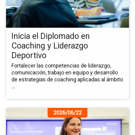
el
Di
en
Co
y
Inicia el Diplomado en
Li
De
Coaching y Liderazgo
Deportivo
Fortalecer las competencias de liderazgo,
comunicación, trabajo en equipo y desarrollo
de estrategias de coaching aplicadas al ámbito
...
Ir
2026/06/22
a
la
pá