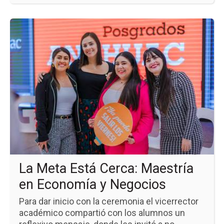
Ir
a
la
pá
de
la
no
La
Me
Es
Cer
Ma
en
Ec
y
Ne
La Meta Está Cerca: Maestría
en Economía y Negocios
Para dar inicio con la ceremonia el vicerrector
académico compartió con los alumnos un