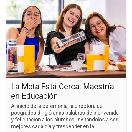
Ir
a
la
pá
de
la
no
La
Me
Es
Cer
Ma
en
Ed
La Meta Está Cerca: Maestría
en Educación
Al inicio de la ceremonia, la directora de
posgrados dirigió unas palabras de bienvenida
y felicitación a los alumnos, invitándolos a ser
mejores cada día y trascender en la ...