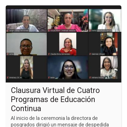
Ir
a
la
pá
de
la
no
Cl
Vir
de
Cu
Pr
de
Ed
Co
Clausura Virtual de Cuatro
Programas de Educación
Continua
Al inicio de la ceremonia la directora de
posgrados dirigió un mensaje de despedida