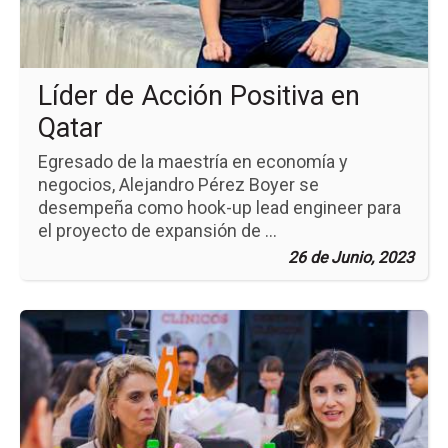
en
Qa
Líder de Acción Positiva en
Qatar
Egresado de la maestría en economía y
negocios, Alejandro Pérez Boyer se
desempeña como hook-up lead engineer para
el proyecto de expansión de ...
26 de Junio, 2023
Ir
a
la
pá
de
la
no
Co