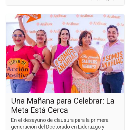
Ir
a
la
pá
de
la
no
Un
Ma
pa
Cel
La
Me
Es
Ce
Una Mañana para Celebrar: La
Meta Está Cerca
En el desayuno de clausura para la primera
generación del Doctorado en Liderazgo y