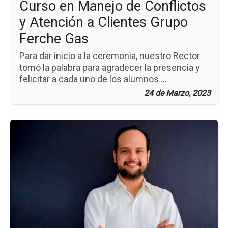
Curso en Manejo de Conflictos
Gr
Fe
y Atención a Clientes Grupo
Ga
Ferche Gas
Para dar inicio a la ceremonia, nuestro Rector
tomó la palabra para agradecer la presencia y
felicitar a cada uno de los alumnos ...
24 de Marzo, 2023
Ir
a
la
pá
de
la
no
A
Gr
Ret
Ma
y