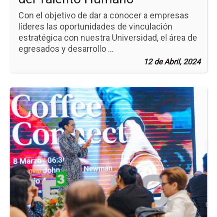
Con el objetivo de dar a conocer a empresas
líderes las oportunidades de vinculación
estratégica con nuestra Universidad, el área de
egresados y desarrollo ...
12 de Abril, 2024
Ir
a
la
pá
de
la
no
Co
Co
Ne
Exc
pa
Al
de
Po