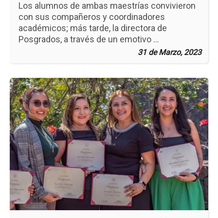
Los alumnos de ambas maestrías convivieron
con sus compañeros y coordinadores
académicos; más tarde, la directora de
Posgrados, a través de un emotivo ...
31 de Marzo, 2023
Ir
a
la
pá
de
la
no
Cu
en
Ma
de
Con
y
At
a
Cli