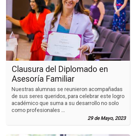
de
la
no
Cl
del
Di
en
As
Fam
Clausura del Diplomado en
Asesoría Familiar
Nuestras alumnas se reunieron acompañadas
de sus seres queridos, para celebrar este logro
académico que suma a su desarrollo no solo
como profesionales ...
29 de Mayo, 2023