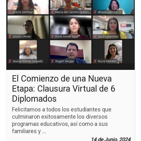
pá
de
la
no
El
Co
de
un
Nu
Eta
Cl
Vir
de
El Comienzo de una Nueva
6
Di
Etapa: Clausura Virtual de 6
Diplomados
Felicitamos a todos los estudiantes que
culminaron exitosamente los diversos
programas educativos, así como a sus
familiares y ...
14 de Junio, 2024