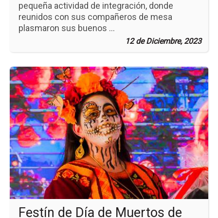
pequeña actividad de integración, donde
reunidos con sus compañeros de mesa
plasmaron sus buenos ...
12 de Diciembre, 2023
Ir
a
la
pá
de
la
no
Fes
de
Día
de
Mu
de
Po
Festín de Día de Muertos de