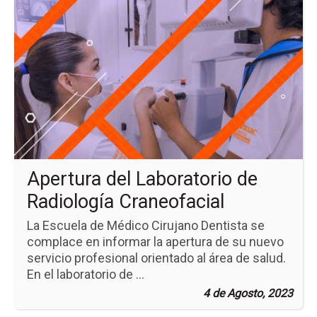
pá
de
la
no
Ap
del
Lab
de
Rad
Cr
Apertura del Laboratorio de
Radiología Craneofacial
La Escuela de Médico Cirujano Dentista se
complace en informar la apertura de su nuevo
servicio profesional orientado al área de salud.
En el laboratorio de ...
4 de Agosto, 2023