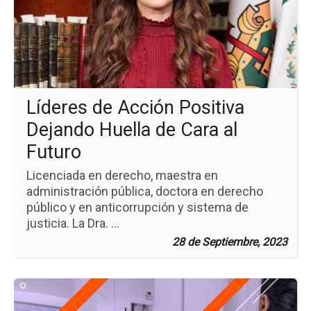
de
Ac
Pos
De
Hue
de
Ca
al
Líderes de Acción Positiva
Fu
Dejando Huella de Cara al
Futuro
Licenciada en derecho, maestra en
administración pública, doctora en derecho
público y en anticorrupción y sistema de
justicia. La Dra. ...
28 de Septiembre, 2023
Ir
a
la