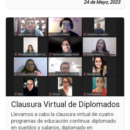
24 de Mayo, 2023
Ir
a
la
pá
de
la
no
Cl
Vir
de
Di
Clausura Virtual de Diplomados
Llevamos a cabo la clausura virtual de cuatro
programas de educación continua: diplomado
en sueldos y salarios, diplomado en