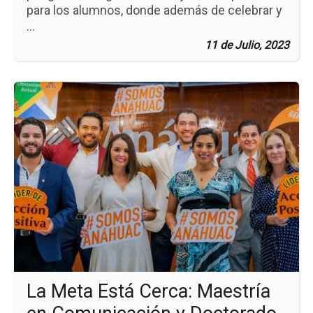
para los alumnos, donde además de celebrar y
...
11 de Julio, 2023
Ir
a
la
pá
de
la
no
La
Me
Es
Cer
Ma
en
Co
y
Do
La Meta Está Cerca: Maestría
en
Ad