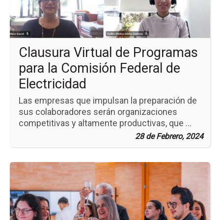
pa
la
Co
Fe
de
Clausura Virtual de Programas
Ele
para la Comisión Federal de
Electricidad
Las empresas que impulsan la preparación de
sus colaboradores serán organizaciones
competitivas y altamente productivas, que ...
28 de Febrero, 2024
Ir
a
la
pá
de
la
no