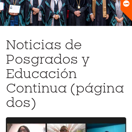
Universitario
Biblioteca
Noticias de
Posgrados y
Educación
Continua (página
dos)
Ir
a
la