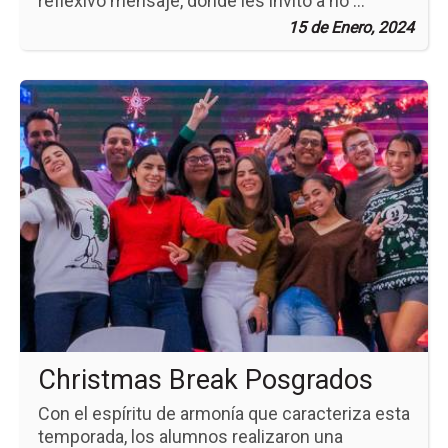
reflexivo mensaje, donde les invitó a no ...
15 de Enero, 2024
Ir
a
la
pá
de
la
no
Ch
Br
Po
Christmas Break Posgrados
Con el espíritu de armonía que caracteriza esta
temporada, los alumnos realizaron una