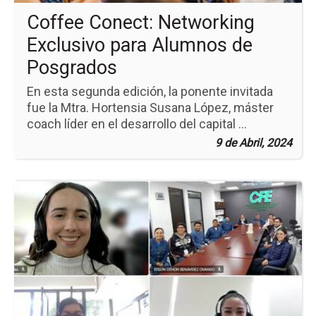
Coffee Conect: Networking
Exclusivo para Alumnos de
Posgrados
En esta segunda edición, la ponente invitada
fue la Mtra. Hortensia Susana López, máster
coach líder en el desarrollo del capital ...
9 de Abril, 2024
Ir
a
la
pá
de
la
no
Cl
Vir
de
Pr