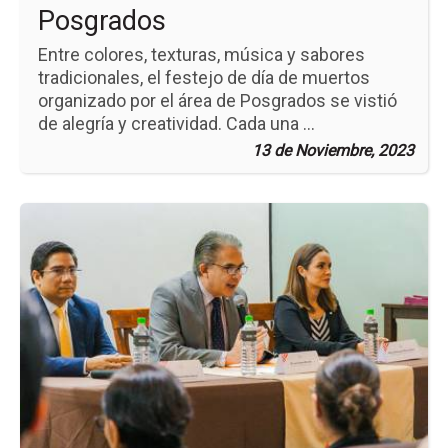
Posgrados
Entre colores, texturas, música y sabores
tradicionales, el festejo de día de muertos
organizado por el área de Posgrados se vistió
de alegría y creatividad. Cada una ...
13 de Noviembre, 2023
Ir
a
la
pá
de
la
no
Co
de
Po
en
su
Tr
Ani