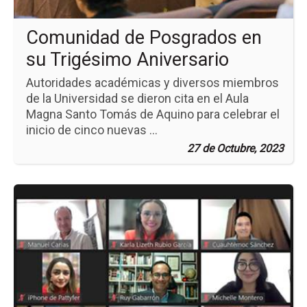
Comunidad de Posgrados en
su Trigésimo Aniversario
Autoridades académicas y diversos miembros
de la Universidad se dieron cita en el Aula
Magna Santo Tomás de Aquino para celebrar el
inicio de cinco nuevas ...
27 de Octubre, 2023
Ir
a
la
pá
de
la
no
Cl
Vir
de