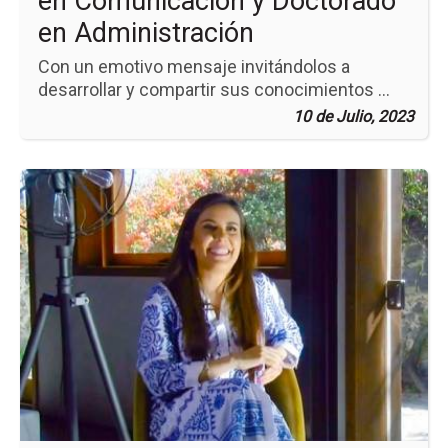
en Comunicación y Doctorado
en Administración
Con un emotivo mensaje invitándolos a
desarrollar y compartir sus conocimientos ...
10 de Julio, 2023
Ir
a
la
pá
de
la
no
Pr
en
la
Ind
del
Ca
un
Co
co