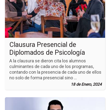
Cl
Pre
de
Di
de
Psi
Clausura Presencial de
Diplomados de Psicología
A la clausura se dieron cita los alumnos
culminantes de cada uno de los programas,
contando con la presencia de cada uno de ellos
no solo de forma presencial sino ...
18 de Enero, 2024
Ir
a
la