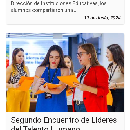
Dirección de Instituciones Educativas, los
alumnos compartieron una ...
11 de Junio, 2024
Ir
a
la
pá
de
la
no
Se
En
de
Líd
del
Ta
Hu
Segundo Encuentro de Líderes
del Talento Humano