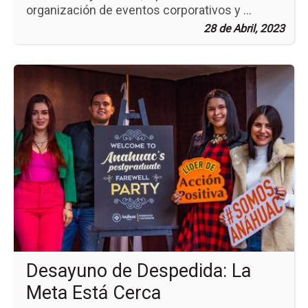
organización de eventos corporativos y ...
28 de Abril, 2023
Ir
a
la
pá
de
la
no
De
de
De
La
Me
Es
Ce
Desayuno de Despedida: La
Meta Está Cerca