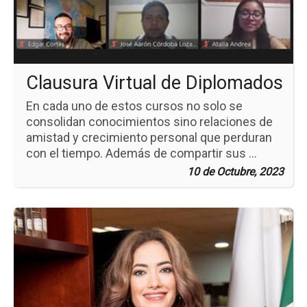
Di
Clausura Virtual de Diplomados
En cada uno de estos cursos no solo se
consolidan conocimientos sino relaciones de
amistad y crecimiento personal que perduran
con el tiempo. Además de compartir sus ...
10 de Octubre, 2023
Ir
a
la
pá
de
la
no
Líd