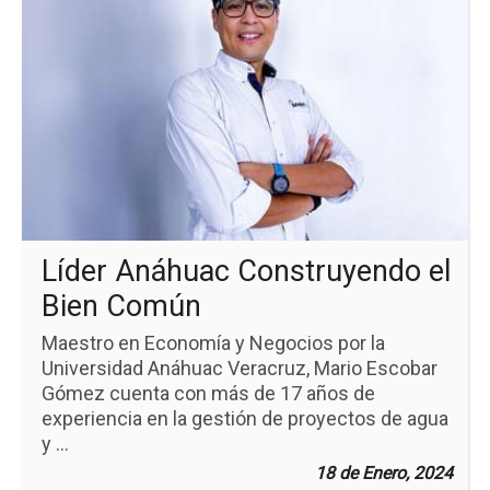
pá
de
la
no
Líd
An
Co
el
Bi
Co
Líder Anáhuac Construyendo el
Bien Común
Maestro en Economía y Negocios por la
Universidad Anáhuac Veracruz, Mario Escobar
Gómez cuenta con más de 17 años de
experiencia en la gestión de proyectos de agua
y ...
18 de Enero, 2024