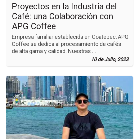
Proyectos en la Industria del
AP
Co
Café: una Colaboración con
APG Coffee
Empresa familiar establecida en Coatepec, APG
Coffee se dedica al procesamiento de cafés
de alta gama y calidad. Nuestras ...
10 de Julio, 2023
Ir
a
la
pá
de
la
no
Líd
de
Ac
Pos