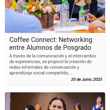
Co
Ne
en
Al
de
Po
Coffee Connect: Networking
entre Alumnos de Posgrado
A través de la comunicación y el intercambio
de experiencias, se propició la creación de
redes informales de conversación y
aprendizaje social compartido, ...
20 de Junio, 2023
Ir
a
la
pá