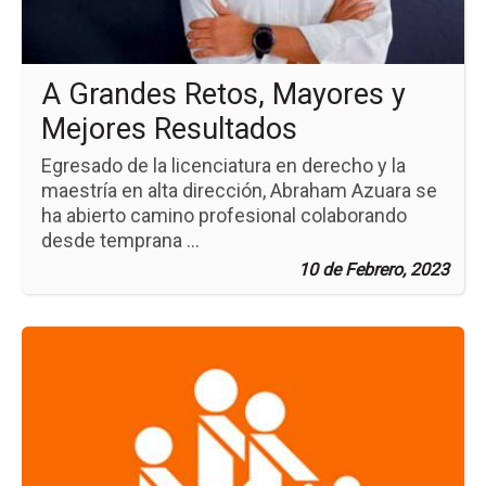
Me
Re
A Grandes Retos, Mayores y
Mejores Resultados
Egresado de la licenciatura en derecho y la
maestría en alta dirección, Abraham Azuara se
ha abierto camino profesional colaborando
desde temprana ...
10 de Febrero, 2023
Ir
a
la
pá
de
la
no
Gr