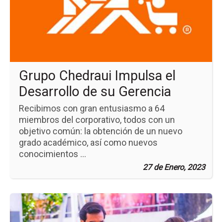
Ch
Im
el
Des
de
su
Ge
Grupo Chedraui Impulsa el
Desarrollo de su Gerencia
Recibimos con gran entusiasmo a 64
miembros del corporativo, todos con un
objetivo común: la obtención de un nuevo
grado académico, así como nuevos
conocimientos ...
27 de Enero, 2023
Ir
a
la