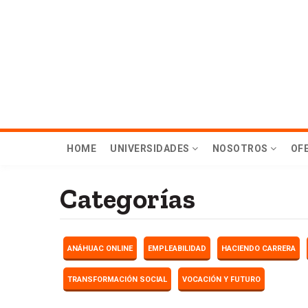
Skip
to
main
content
Menú
HOME
UNIVERSIDADES
NOSOTROS
OF
principal
Categorías
Hub
ANÁHUAC ONLINE
EMPLEABILIDAD
HACIENDO CARRERA
TRANSFORMACIÓN SOCIAL
VOCACIÓN Y FUTURO