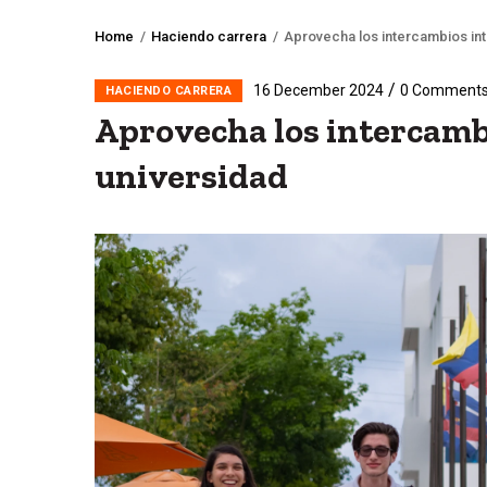
Home
/
Haciendo carrera
/
Aprovecha los intercambios int
Breadcrumb
/
16 December 2024
0 Comment
HACIENDO CARRERA
Aprovecha los intercambi
universidad