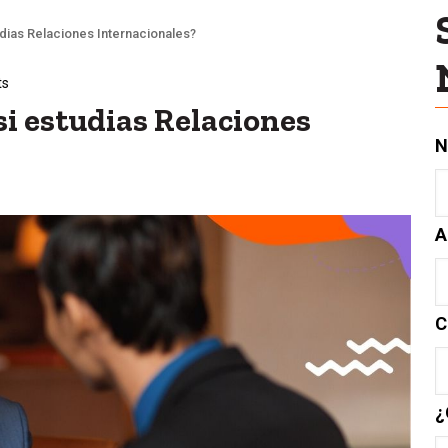
udias Relaciones Internacionales?
ts
si estudias Relaciones
N
A
C
¿