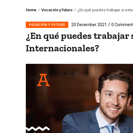
Home
/
Vocación y futuro
/
¿En qué puedes trabajar si est
Breadcrumb
/
20 December 2021
0 Commen
VOCACIÓN Y FUTURO
¿En qué puedes trabajar 
Internacionales?