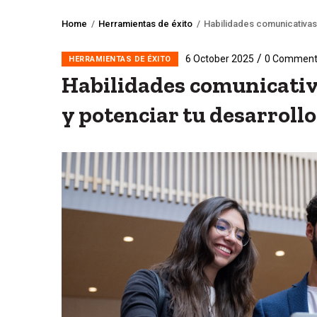
Home
/
Herramientas de éxito
/
Habilidades comunicativas: 
Breadcrumb
/
6 October 2025
0 Comment
HERRAMIENTAS DE ÉXITO
Habilidades comunicativa
y potenciar tu desarrollo