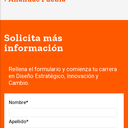
Solicita más
información
Rellena el formulario y comienza tu carrera
en Diseño Estratégico, Innovación y
Cambio.
Nombre
*
Apellido
*