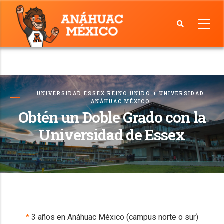
Skip
to
main
Facultad
content
de
Estudios
Globales
UNIVERSIDAD ESSEX REINO UNIDO + UNIVERSIDAD
ANÁHUAC MÉXICO
Obtén un Doble Grado con la
Universidad de Essex
*
3 años en Anáhuac México (campus norte o sur)