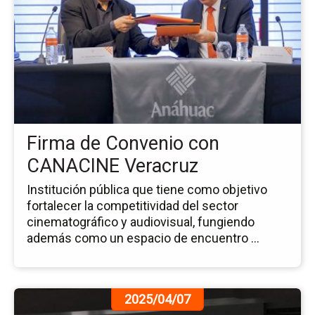
de
la
no
Fi
de
Co
co
CA
Ve
Firma de Convenio con
CANACINE Veracruz
Institución pública que tiene como objetivo
fortalecer la competitividad del sector
cinematográfico y audiovisual, fungiendo
además como un espacio de encuentro ...
Ir
2025/04/07
a