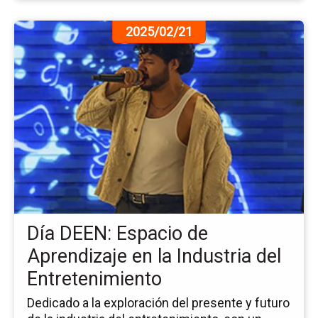
Ir
2025/02/21
a
la
pá
de
la
no
Dí
DE
Es
de
Ap
en
Día DEEN: Espacio de
la
Ind
Aprendizaje en la Industria del
del
Entretenimiento
En
Dedicado a la exploración del presente y futuro