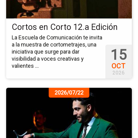
Ed
Cortos en Corto 12.a Edición
La Escuela de Comunicación te invita
a la muestra de cortometrajes, una
15
iniciativa que surge para dar
visibilidad a voces creativas y
OCT
valientes ...
2026
Ir
2026/07/22
a
la
pá
de
la
no