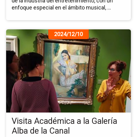
de la industria del entretenimiento, con un
enfoque especial en el ámbito musical, ...
Ir
2024/12/10
a
la
pá
de
la
no
Vis
Ac
a
la
Gal
Al
Visita Académica a la Galería
de
la
Alba de la Canal
Ca