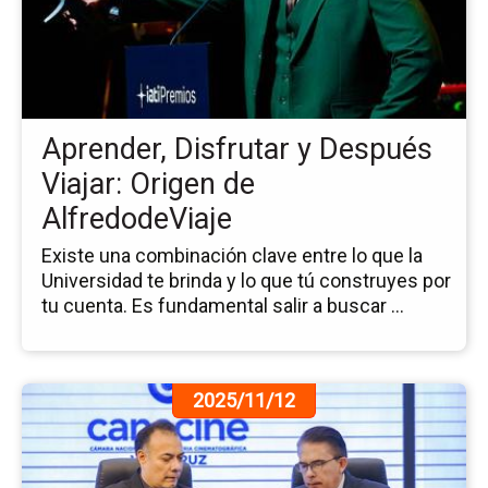
Ap
Dis
y
De
Via
Or
Aprender, Disfrutar y Después
de
Al
Viajar: Origen de
AlfredodeViaje
Existe una combinación clave entre lo que la
Universidad te brinda y lo que tú construyes por
tu cuenta. Es fundamental salir a buscar ...
Ir
2025/11/12
a
la
pá