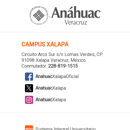
CAMPUS XALAPA
Circuito Arco Sur s/n Lomas Verdes
, CP.
91098 Xalapa Veracruz, México.
Conmutador:
228-819-1515
Anahuac
XalapaOficial
Anahuac
Xalapa
Anahuac
Xalapa
Sistema Integral Universitario