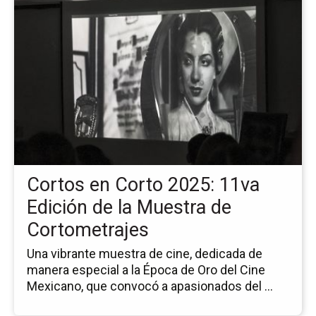
la
pá
de
la
no
Co
en
Co
20
11
Ed
Cortos en Corto 2025: 11va
de
la
Edición de la Muestra de
Mu
Cortometrajes
de
Co
Una vibrante muestra de cine, dedicada de
manera especial a la Época de Oro del Cine
Mexicano, que convocó a apasionados del ...