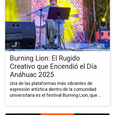
pá
de
la
no
Bu
Lio
El
Ru
Cr
qu
Burning Lion: El Rugido
En
el
Creativo que Encendió el Día
Dí
Anáhuac 2025
An
20
Una de las plataformas más vibrantes de
expresión artística dentro de la comunidad
universitaria es el festival Burning Lion, que ...