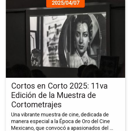
Ir
2025/04/07
a
la
pá
de
la
no
Co
en
Co
20
11
Ed
Cortos en Corto 2025: 11va
de
la
Edición de la Muestra de
Mu
Cortometrajes
de
Co
Una vibrante muestra de cine, dedicada de
manera especial a la Época de Oro del Cine
Mexicano, que convocó a apasionados del ...