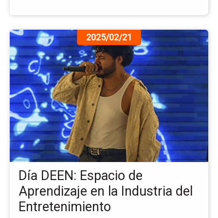
Ir
2025/02/21
a
la
pá
de
la
no
Dí
DE
Es
de
Ap
en
Día DEEN: Espacio de
la
Ind
Aprendizaje en la Industria del
del
Entretenimiento
En