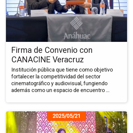
no
Fi
de
Co
co
CA
Ve
Firma de Convenio con
CANACINE Veracruz
Institución pública que tiene como objetivo
fortalecer la competitividad del sector
cinematográfico y audiovisual, fungiendo
además como un espacio de encuentro ...
Ir
2025/05/21
a
la