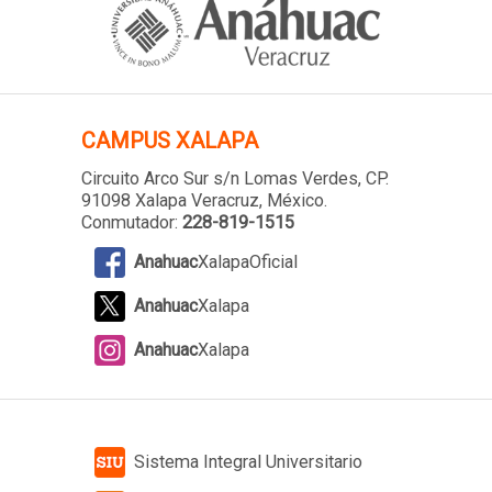
CAMPUS XALAPA
Circuito Arco Sur s/n Lomas Verdes
, CP.
91098 Xalapa Veracruz, México.
Conmutador:
228-819-1515
Anahuac
XalapaOficial
Anahuac
Xalapa
Anahuac
Xalapa
Sistema Integral Universitario