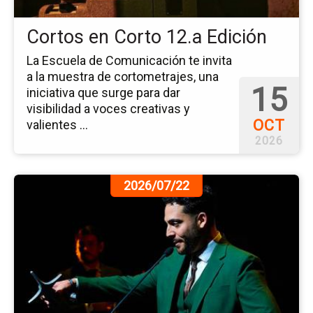
Cortos en Corto 12.a Edición
La Escuela de Comunicación te invita
a la muestra de cortometrajes, una
15
iniciativa que surge para dar
visibilidad a voces creativas y
OCT
valientes ...
2026
Ir
2026/07/22
a
la
pá
de
la
no
Ap
Dis