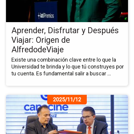
y
De
Via
Or
Aprender, Disfrutar y Después
de
Al
Viajar: Origen de
AlfredodeViaje
Existe una combinación clave entre lo que la
Universidad te brinda y lo que tú construyes por
tu cuenta. Es fundamental salir a buscar ...
Ir
2025/11/12
a
la
pá
de
la