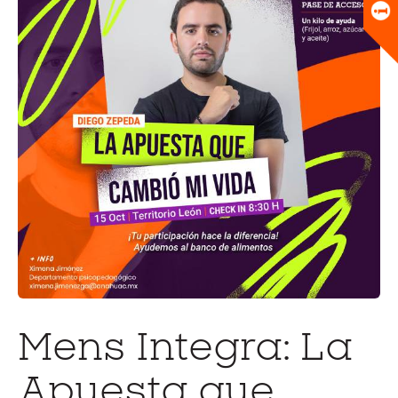
Universitario
Biblioteca
Mens Integra: La
Apuesta que