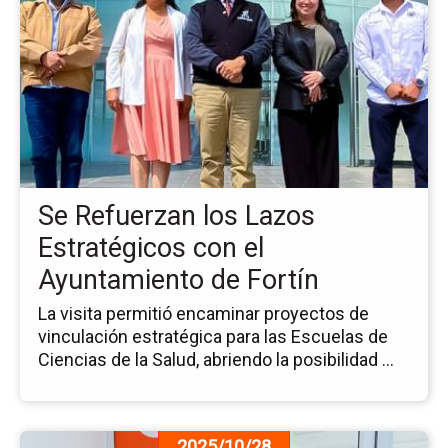
de
la
no
Se
Re
los
La
Es
co
Se Refuerzan los Lazos
el
Ay
Estratégicos con el
de
Ayuntamiento de Fortín
For
La visita permitió encaminar proyectos de
vinculación estratégica para las Escuelas de
Ciencias de la Salud, abriendo la posibilidad ...
Ir
2025/10/28