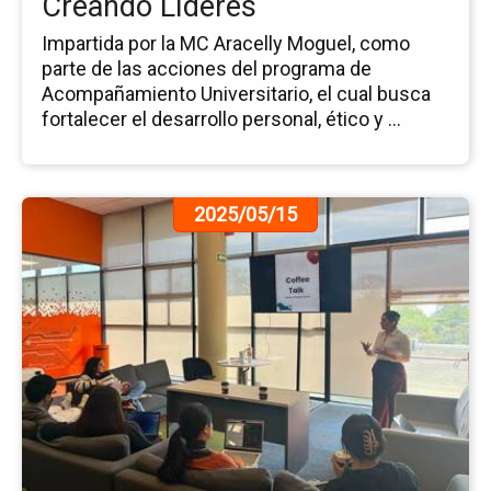
Creando Líderes
Impartida por la MC Aracelly Moguel, como
parte de las acciones del programa de
Acompañamiento Universitario, el cual busca
fortalecer el desarrollo personal, ético y ...
Ir
2025/05/15
a
la
pá
de
la
no
Ex
Fo
Co
Tal
Ca