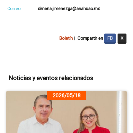
Correo
ximena.jimenezga@anahuac.mx
FB
X
Boletín
|
Compartir en
Noticias y eventos relacionados
Ir
2026/05/18
a
la
pá
de
la