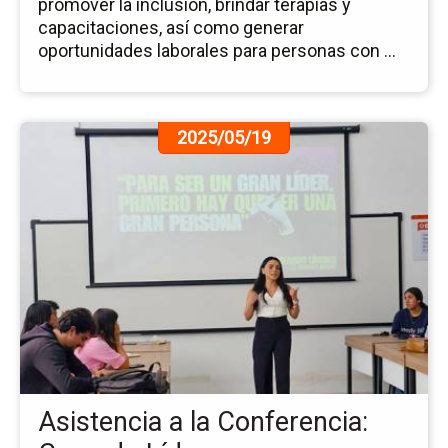
promover la inclusión, brindar terapias y
capacitaciones, así como generar
oportunidades laborales para personas con ...
Ir
2025/05/19
a
la
pá
de
la
no
As
a
la
Co
Cr
Lí
Asistencia a la Conferencia: