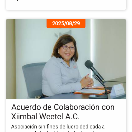
Ir
2025/08/29
a
la
pá
de
la
no
Ac
de
Co
co
Xi
We
Acuerdo de Colaboración con
A.C
Xiimbal Weetel A.C.
Asociación sin fines de lucro dedicada a