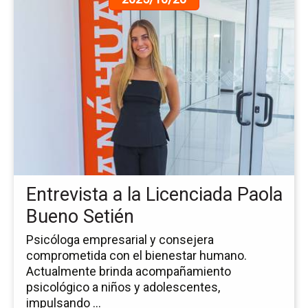
a
la
pá
de
la
no
Ent
a
la
Li
Pa
Bu
Entrevista a la Licenciada Paola
Se
Bueno Setién
Psicóloga empresarial y consejera
comprometida con el bienestar humano.
Actualmente brinda acompañamiento
psicológico a niños y adolescentes,
impulsando ...