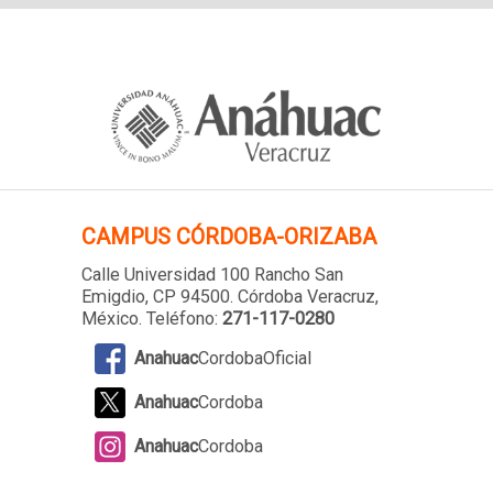
CAMPUS
CÓRDOBA-ORIZABA
Calle Universidad 100 Rancho San
Emigdio, CP 94500. Córdoba Veracruz,
México. Teléfono:
271-117-0280
Anahuac
CordobaOficial
Anahuac
Cordoba
Anahuac
Cordoba