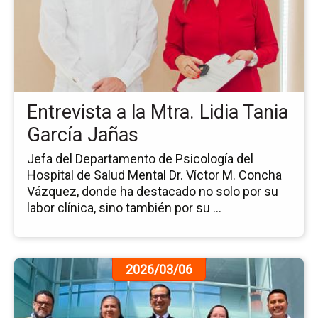
no
Ent
a
la
Mt
Lid
Ta
Entrevista a la Mtra. Lidia Tania
Ga
Ja
García Jañas
Jefa del Departamento de Psicología del
Hospital de Salud Mental Dr. Víctor M. Concha
Vázquez, donde ha destacado no solo por su
labor clínica, sino también por su ...
Ir
2026/03/06
a
la
pá