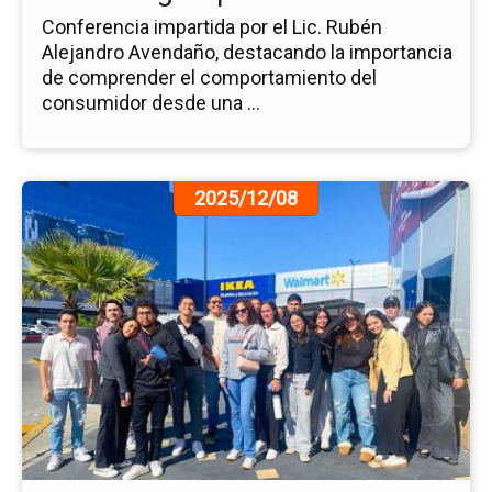
Conferencia impartida por el Lic. Rubén
Alejandro Avendaño, destacando la importancia
de comprender el comportamiento del
consumidor desde una ...
Ir
2025/12/08
a
la
pá
de
la
no
Al
Co
la
Em
IK
en