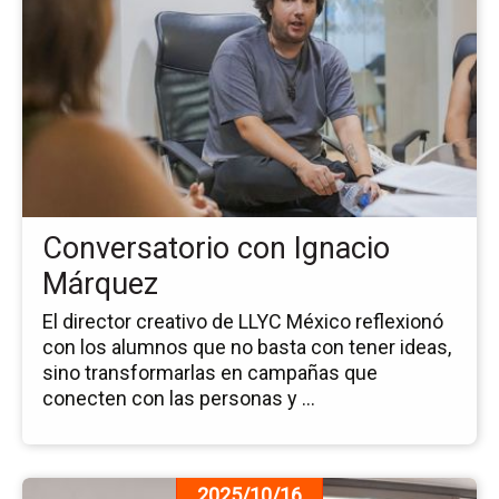
de
la
no
Co
co
Ig
Má
Conversatorio con Ignacio
Márquez
El director creativo de LLYC México reflexionó
con los alumnos que no basta con tener ideas,
sino transformarlas en campañas que
conecten con las personas y ...
Ir
2025/10/16