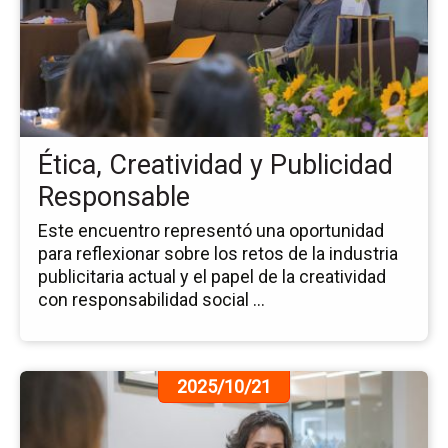
no
Éti
Cre
y
Pu
Re
Ética, Creatividad y Publicidad
Responsable
Este encuentro representó una oportunidad
para reflexionar sobre los retos de la industria
publicitaria actual y el papel de la creatividad
con responsabilidad social ...
Ir
2025/10/21
a
la
pá