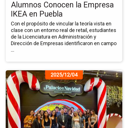
Alumnos Conocen la Empresa
Pu
IKEA en Puebla
Con el propósito de vincular la teoría vista en
clase con un entorno real de retail, estudiantes
de la Licenciatura en Administración y
Dirección de Empresas identificaron en campo
...
Ir
2025/12/04
a
la
pá
de
la
no
Ex
Ed