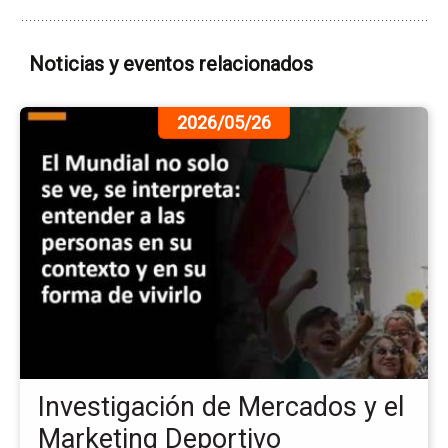
Noticias y eventos relacionados
Ir
2026/05/26
a
la
pá
de
la
no
In
de
Me
y
el
Ma
Investigación de Mercados y el
De
Marketing Deportivo