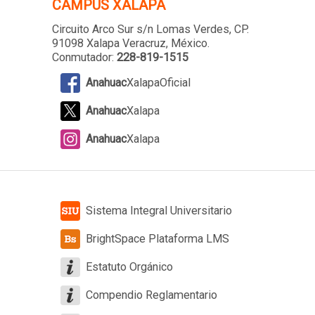
CAMPUS XALAPA
Circuito Arco Sur s/n Lomas Verdes
, CP.
91098 Xalapa Veracruz, México.
Conmutador:
228-819-1515
Anahuac
XalapaOficial
Anahuac
Xalapa
Anahuac
Xalapa
Sistema Integral Universitario
BrightSpace Plataforma LMS
Estatuto Orgánico
Compendio Reglamentario