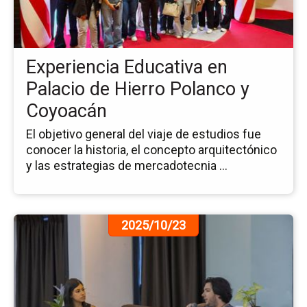
en
Pa
de
Hi
Experiencia Educativa en
Po
y
Palacio de Hierro Polanco y
Co
Coyoacán
El objetivo general del viaje de estudios fue
conocer la historia, el concepto arquitectónico
y las estrategias de mercadotecnia ...
Ir
2025/10/23
a
la
pá
de
la