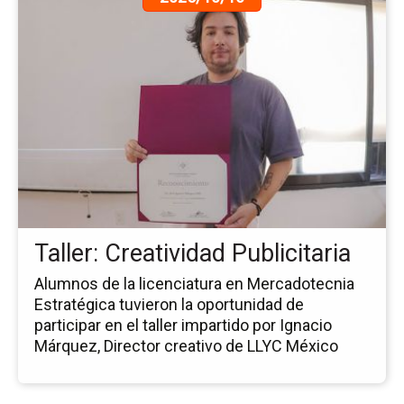
a
la
pá
de
la
no
Tal
Cre
Pub
Taller: Creatividad Publicitaria
Alumnos de la licenciatura en Mercadotecnia
Estratégica tuvieron la oportunidad de
participar en el taller impartido por Ignacio
Márquez, Director creativo de LLYC México