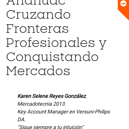
Anáhuac
Universitario
Biblioteca
Cruzando
Fronteras
Profesionales y
Conquistando
Mercados
Karen Selene Reyes González
,
Mercadotecnia 2013.
Key Account Manager en Versuni-Philips
DA.
"Sigue siempre a tu intuición"