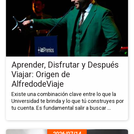
de
la
no
Ap
Dis
y
De
Via
Or
Aprender, Disfrutar y Después
de
Al
Viajar: Origen de
AlfredodeViaje
Existe una combinación clave entre lo que la
Universidad te brinda y lo que tú construyes por
tu cuenta. Es fundamental salir a buscar ...
Ir
2026/07/14