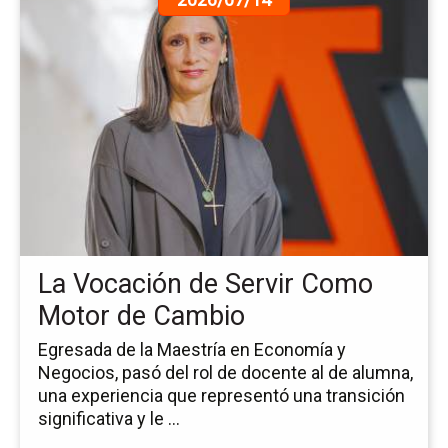
a
la
pá
de
la
no
La
Vo
de
Ser
C
Mo
La Vocación de Servir Como
de
Ca
Motor de Cambio
Egresada de la Maestría en Economía y
Negocios, pasó del rol de docente al de alumna,
una experiencia que representó una transición
significativa y le ...