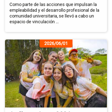
Como parte de las acciones que impulsan la
empleabilidad y el desarrollo profesional de la
comunidad universitaria, se llevó a cabo un
espacio de vinculación ...
Ir
2026/06/01
a
la
pá
de
la
no
An
4e
20