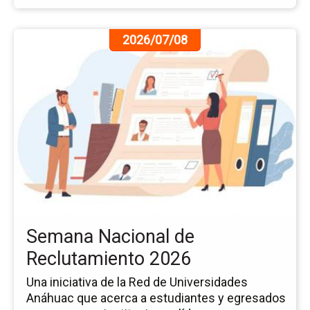
Ir
2026/07/08
a
la
pá
de
la
no
Se
Na
de
Re
20
Semana Nacional de
Reclutamiento 2026
Una iniciativa de la Red de Universidades
Anáhuac que acerca a estudiantes y egresados