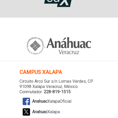
CAMPUS XALAPA
Circuito Arco Sur s/n Lomas Verdes
, CP.
91098 Xalapa Veracruz, México.
Conmutador:
228-819-1515
Anahuac
XalapaOficial
Anahuac
Xalapa