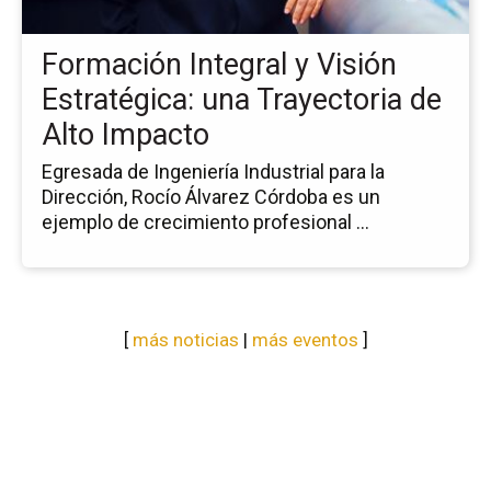
Est
un
Formación Integral y Visión
Tr
de
Estratégica: una Trayectoria de
Al
Alto Impacto
Im
Egresada de Ingeniería Industrial para la
Dirección, Rocío Álvarez Córdoba es un
ejemplo de crecimiento profesional ...
[
más noticias
|
más eventos
]