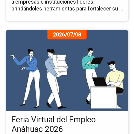
a empresas e instituciones líderes,
brindándoles herramientas para fortalecer su ...
Ir
2026/07/08
a
la
pá
de
la
no
Fer
Vir
del
Em
An
20
Feria Virtual del Empleo
Anáhuac 2026