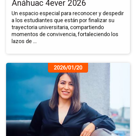
Anáhuac 4ever 2026
Un espacio especial para reconocer y despedir
a los estudiantes que están por finalizar su
trayectoria universitaria, compartiendo
momentos de convivencia, fortaleciendo los
lazos de ...
Ir
2026/01/20
a
la
pá
de
la
no
Fo
Int
y
Vi