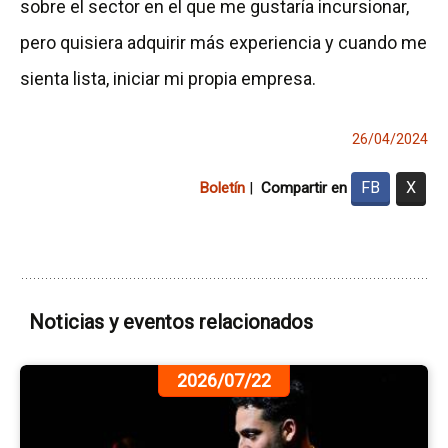
sobre el sector en el que me gustaría incursionar,
pero quisiera adquirir más experiencia y cuando me
sienta lista, iniciar mi propia empresa.
26/04/2024
FB
X
Boletín
|
Compartir en
Noticias y eventos relacionados
Ir
2026/07/22
a
la
pá