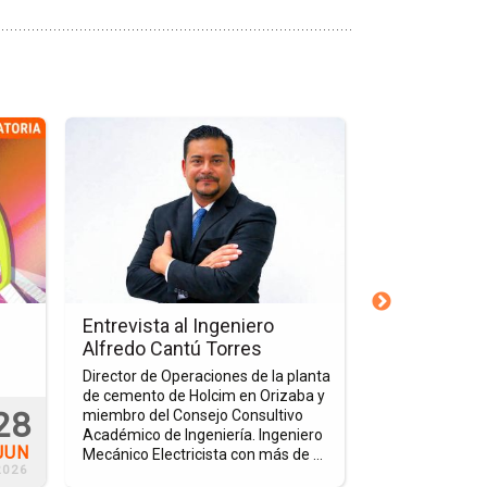
Ir
Ir
a
a
la
la
página
página
de
de
la
la
nota
nota
Entrevista
Firma
al
de
Entrevista al Ingeniero
Firma de Co
Ingeniero
Convenio
Alfredo Cantú Torres
Rovianda
Alfredo
con
Director de Operaciones de la planta
Estrechar lazos
Cantú
Rovianda
de cemento de Holcim en Orizaba y
educativas que
28
Torres
miembro del Consejo Consultivo
joven y abrir e
Académico de Ingeniería. Ingeniero
estudiantes pu
JUN
Mecánico Electricista con más de ...
través de prácti
2026