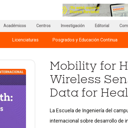
r
Ir
a
a
a
la
ina
página
página
de
Académicos
Centros
Investigación
de
Editorial
Com
información
Regnum
del
Christi
Licenciaturas
Posgrados y Educación Continua
versidades
Campus
International
huac
Universities
Mobility for 
Wireless Sen
Data for Hea
La Escuela de Ingeniería del campu
internacional sobre desarrollo de 