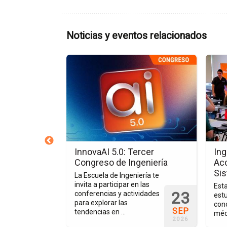
Noticias y eventos relacionados
Ir
Ir
a
a
la
la
página
págin
del
de
evento
la
InnovaAI
nota
5.0:
Ingeni
Tercer
Biomé
turo de la
InnovaAI 5.0: Tercer
Ing
Congreso
en
9001
Congreso de Ingeniería
Acc
de
Acción
Sis
do permite
La Escuela de Ingeniería te
Ingeniería
Capac
ión actual de la
invita a participar en las
Esta
23
en
minos de calidad
conferencias y actividades
estu
ve de mejora, lo
para explorar las
con
Siste
SEP
se clara ...
tendencias en ...
médi
de
2026