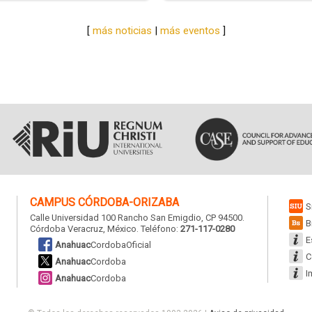
a
[
más noticias
|
más eventos
]
CAMPUS
CÓRDOBA-ORIZABA
S
Calle Universidad 100 Rancho San Emigdio, CP 94500.
B
Córdoba Veracruz, México. Teléfono:
271-117-0280
E
Anahuac
CordobaOficial
C
Anahuac
Cordoba
I
Anahuac
Cordoba