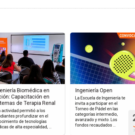
Ir
a
la
a
página
del
evento
Ingeniería
ería
Open
dica
eniería Biomédica en
Ingeniería Open
ión: Capacitación en
La Escuela de Ingeniería te
:
temas de Terapia Renal
invita a participar en el
itación
Torneo de Pádel en las
 actividad permitió a los
categorías intermedio,
diantes profundizar en el
avanzado y mixto. Los
ocimiento de tecnologías
mas
fondos recaudados ...
cas de alta especialidad, ...