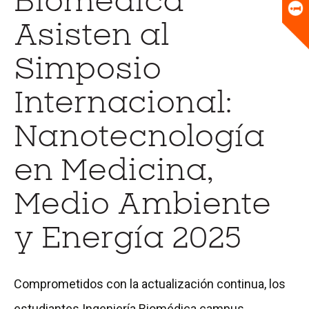
Biomédica
Universitario
Biblioteca
Asisten al
Simposio
Internacional:
Nanotecnología
en Medicina,
Medio Ambiente
y Energía 2025
Comprometidos con la actualización continua, los
estudiantes Ingeniería Biomédica campus