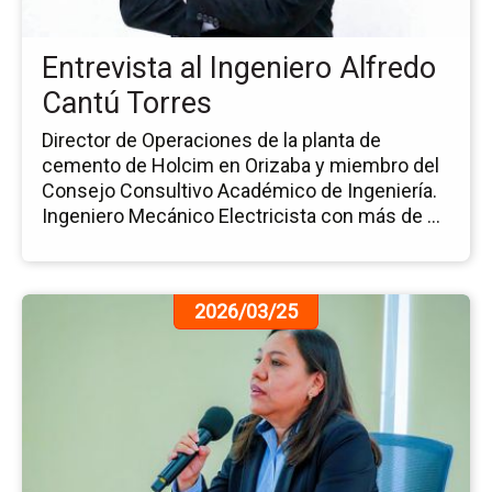
Ca
To
Entrevista al Ingeniero Alfredo
Cantú Torres
Director de Operaciones de la planta de
cemento de Holcim en Orizaba y miembro del
Consejo Consultivo Académico de Ingeniería.
Ingeniero Mecánico Electricista con más de ...
Ir
2026/03/25
a
la
pá
de
la
no
Fi