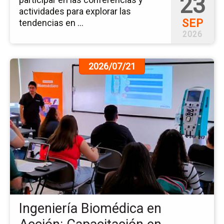
23
actividades para explorar las
SEP
tendencias en ...
2026
Ir
2026/07/21
a
la
pá
de
la
no
Ing
Bi
en
Ac
Ca
en
Ingeniería Biomédica en
Si
de