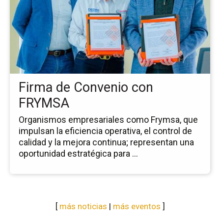
no
Fi
de
Co
co
FR
Firma de Convenio con
FRYMSA
Organismos empresariales como Frymsa, que
impulsan la eficiencia operativa, el control de
calidad y la mejora continua; representan una
oportunidad estratégica para ...
[
más noticias
|
más eventos
]