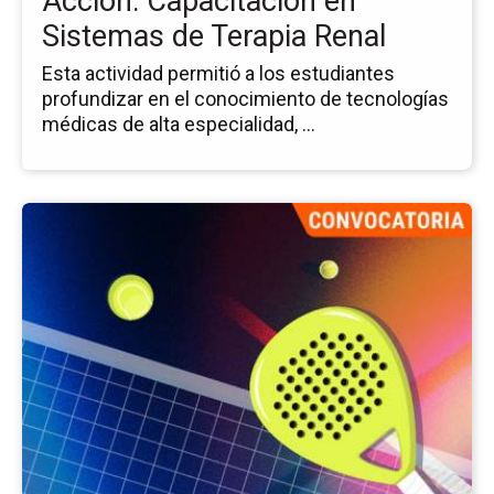
Acción: Capacitación en
Te
Sistemas de Terapia Renal
Re
Esta actividad permitió a los estudiantes
profundizar en el conocimiento de tecnologías
médicas de alta especialidad, ...
Ir
a
la
pá
del
ev
Ing
Op