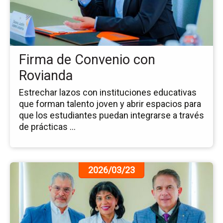
de
Co
co
Ro
Firma de Convenio con
Rovianda
Estrechar lazos con instituciones educativas
que forman talento joven y abrir espacios para
que los estudiantes puedan integrarse a través
de prácticas ...
Ir
2026/03/23
a
la
pá
de
la