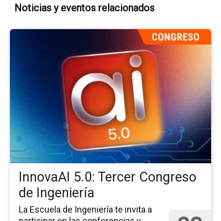
Noticias y eventos relacionados
Ir
a
la
pá
del
ev
In
5.0
Te
Co
de
Ing
InnovaAI 5.0: Tercer Congreso
de Ingeniería
La Escuela de Ingeniería te invita a
participar en las conferencias y