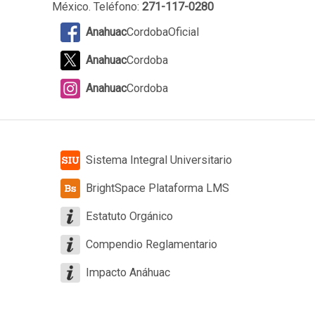
México. Teléfono:
271-117-0280
Anahuac
CordobaOficial
Anahuac
Cordoba
Anahuac
Cordoba
Sistema Integral Universitario
BrightSpace Plataforma LMS
Estatuto Orgánico
Compendio Reglamentario
Impacto Anáhuac