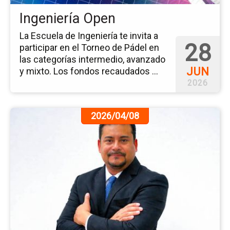
Ingeniería Open
La Escuela de Ingeniería te invita a
28
participar en el Torneo de Pádel en
las categorías intermedio, avanzado
JUN
y mixto. Los fondos recaudados ...
2026
Ir
2026/04/08
a
la
pá
de
la
no
Ent
al
In
Al