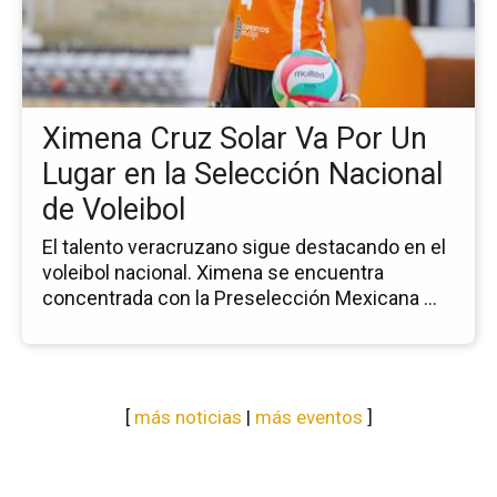
Cr
So
Va
Po
Un
Ximena Cruz Solar Va Por Un
Lu
en
Lugar en la Selección Nacional
la
de Voleibol
Se
Na
El talento veracruzano sigue destacando en el
de
voleibol nacional. Ximena se encuentra
Vol
concentrada con la Preselección Mexicana ...
[
más noticias
|
más eventos
]