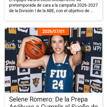
Div
pretemporada de cara a la campaña 2026-2027
I
de la División I de la ABE, con el objetivo de ...
Ir
2026/07/01
a
la
pá
de
la
no
Se
Ro
De
la
Pr
An
Selene Romero: De la Prepa
a
Cu