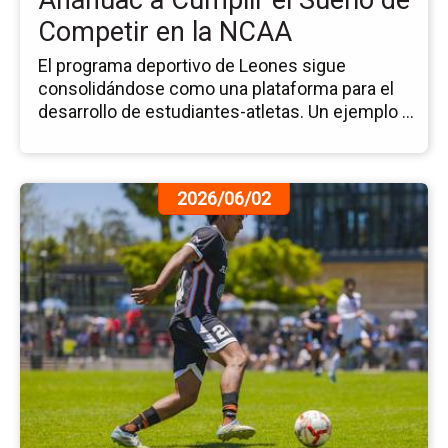
Anáhuac a Cumplir el Sueño de
el
Competir en la NCAA
Su
de
El programa deportivo de Leones sigue
Co
consolidándose como una plataforma para el
en
desarrollo de estudiantes-atletas. Un ejemplo ...
la
N
Ir
2026/06/02
a
la
pá
de
la
no
Le
Cu
Cu
Añ
En