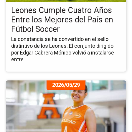
los
Leones Cumple Cuatro Años
Me
del
Entre los Mejores del País en
Pa
Fútbol Soccer
en
Fú
La constancia se ha convertido en el sello
So
distintivo de los Leones. El conjunto dirigido
por Édgar Cabrera Mónico volvió a instalarse
entre ...
Ir
2026/05/29
a
la
pá
de
la
no
Xi