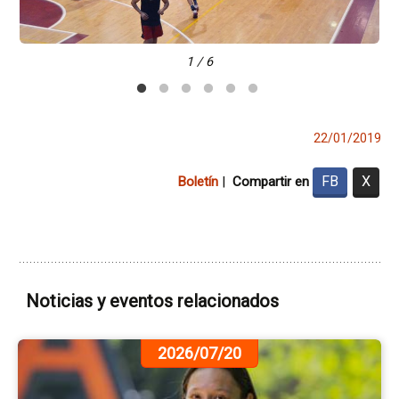
1 / 6
22/01/2019
FB
X
Boletín
|
Compartir en
Noticias y eventos relacionados
Ir
2026/07/20
a
la