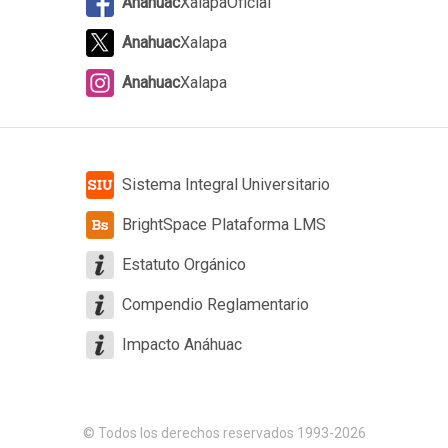
Anahuac
XalapaOficial
Anahuac
Xalapa
Anahuac
Xalapa
Sistema Integral Universitario
BrightSpace Plataforma LMS
Estatuto Orgánico
Compendio Reglamentario
Impacto Anáhuac
© Todos los derechos reservados 1993-2026