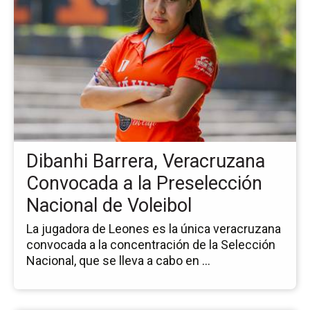
pá
de
la
no
Di
Bar
Ve
Co
a
la
Dibanhi Barrera, Veracruzana
Pr
Na
Convocada a la Preselección
de
Nacional de Voleibol
Vol
La jugadora de Leones es la única veracruzana
convocada a la concentración de la Selección
Nacional, que se lleva a cabo en ...