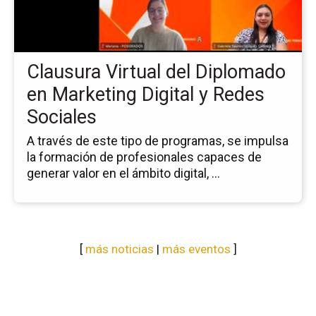
del
Di
en
Ma
Clausura Virtual del Diplomado
Dig
y
en Marketing Digital y Redes
Re
Sociales
So
A través de este tipo de programas, se impulsa
la formación de profesionales capaces de
generar valor en el ámbito digital, ...
[
más noticias
|
más eventos
]