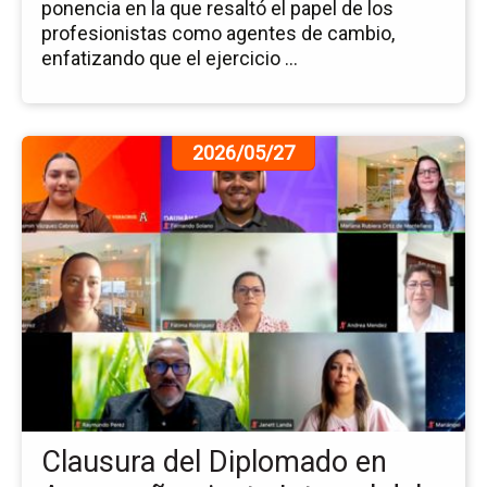
ponencia en la que resaltó el papel de los
profesionistas como agentes de cambio,
enfatizando que el ejercicio ...
Ir
2026/05/27
a
la
pá
de
la
no
Cl
del
Di
en
Ac
Int
Clausura del Diplomado en
del
Ad