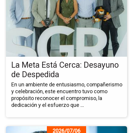
de
la
no
La
Me
Es
Ce
De
de
La Meta Está Cerca: Desayuno
De
de Despedida
En un ambiente de entusiasmo, compañerismo
y celebración, este encuentro tuvo como
propósito reconocer el compromiso, la
dedicación y el esfuerzo que ...
Ir
2026/07/06