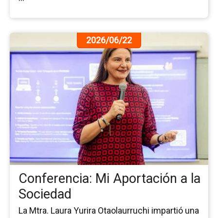
Ir
2026/06/22
a
la
pá
de
la
no
Co
Mi
Ap
a
la
So
Conferencia: Mi Aportación a la
Sociedad
La Mtra. Laura Yurira Otaolaurruchi impartió una