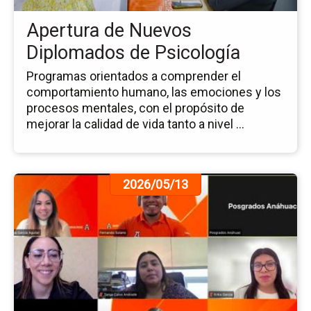
Ps
Apertura de Nuevos
Diplomados de Psicología
Programas orientados a comprender el
comportamiento humano, las emociones y los
procesos mentales, con el propósito de
mejorar la calidad de vida tanto a nivel ...
Ir
2026/05/13
a
la
pá
de
la
no
Cl
Vir