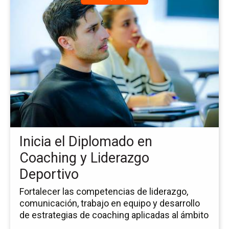
a
la
pá
de
la
no
Ini
el
Di
en
Co
y
Inicia el Diplomado en
Li
De
Coaching y Liderazgo
Deportivo
Fortalecer las competencias de liderazgo,
comunicación, trabajo en equipo y desarrollo
de estrategias de coaching aplicadas al ámbito
...