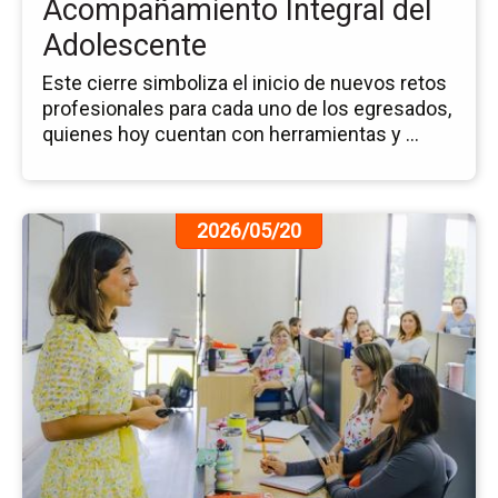
Acompañamiento Integral del
Adolescente
Este cierre simboliza el inicio de nuevos retos
profesionales para cada uno de los egresados,
quienes hoy cuentan con herramientas y ...
Ir
2026/05/20
a
la
pá
de
la
no
Ap
de
Nu
Di
de