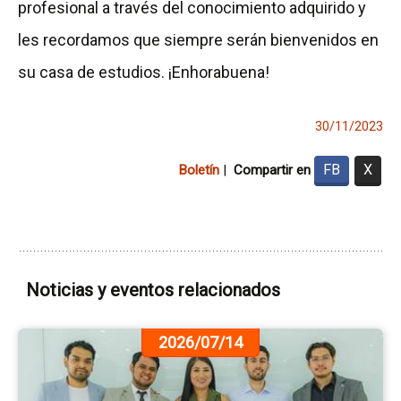
profesional a través del conocimiento adquirido y
les recordamos que siempre serán bienvenidos en
su casa de estudios. ¡Enhorabuena!
30/11/2023
FB
X
Boletín
|
Compartir en
Noticias y eventos relacionados
Ir
2026/07/14
a
la
pá