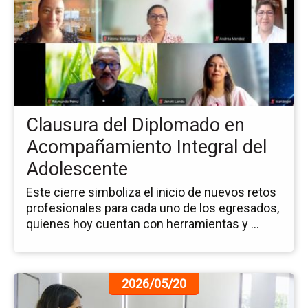
la
no
Cl
del
Di
en
Ac
Int
Clausura del Diplomado en
del
Ad
Acompañamiento Integral del
Adolescente
Este cierre simboliza el inicio de nuevos retos
profesionales para cada uno de los egresados,
quienes hoy cuentan con herramientas y ...
Ir
2026/05/20
a