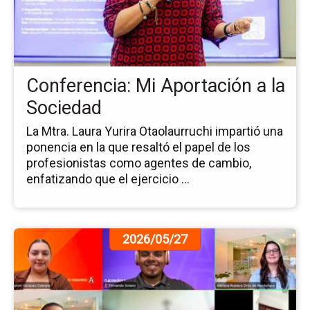
Mi
Ap
a
la
So
Conferencia: Mi Aportación a la
Sociedad
La Mtra. Laura Yurira Otaolaurruchi impartió una
ponencia en la que resaltó el papel de los
profesionistas como agentes de cambio,
enfatizando que el ejercicio ...
Ir
2026/05/27
a
la
pá
de