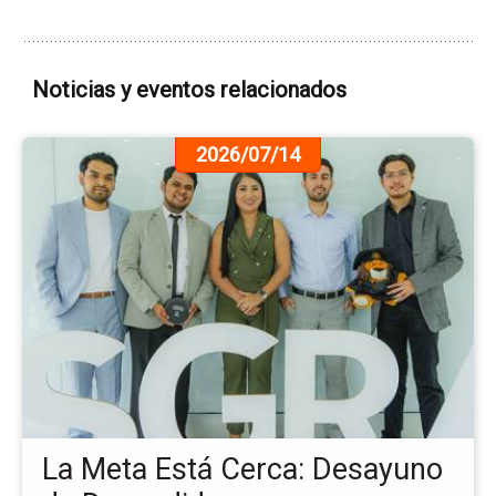
Noticias y eventos relacionados
Ir
2026/07/14
a
la
pá
de
la
no
La
Me
Es
Ce
De
de
La Meta Está Cerca: Desayuno
De