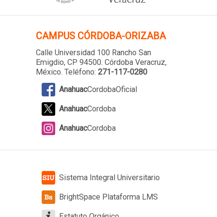
CAMPUS
CÓRDOBA-ORIZABA
Calle Universidad 100 Rancho San
Emigdio, CP 94500. Córdoba Veracruz,
México. Teléfono:
271-117-0280
Anahuac
CordobaOficial
Anahuac
Cordoba
Anahuac
Cordoba
Sistema Integral Universitario
BrightSpace Plataforma LMS
Estatuto Orgánico