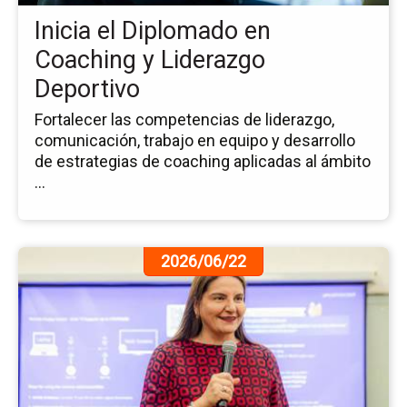
y
Inicia el Diplomado en
Li
De
Coaching y Liderazgo
Deportivo
Fortalecer las competencias de liderazgo,
comunicación, trabajo en equipo y desarrollo
de estrategias de coaching aplicadas al ámbito
...
Ir
2026/06/22
a
la
pá
de
la
no
Co