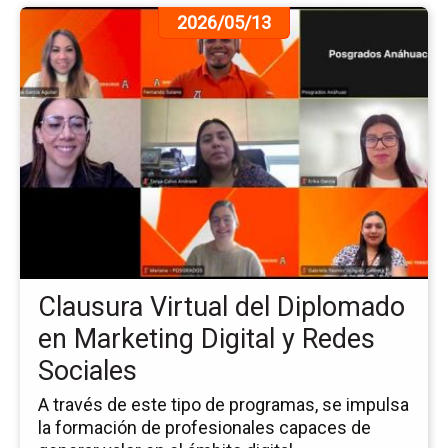
Ir
2026/05/13
a
la
pá
de
la
no
Cl
Vir
del
Di
en
Ma
Clausura Virtual del Diplomado
Dig
y
en Marketing Digital y Redes
Re
Sociales
So
A través de este tipo de programas, se impulsa
la formación de profesionales capaces de