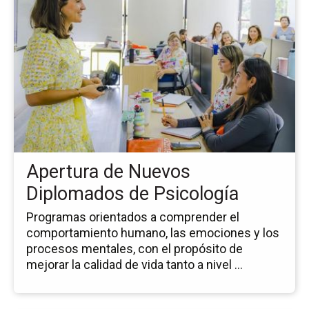
la
pá
de
la
no
Ap
de
Nu
Di
de
Ps
Apertura de Nuevos
Diplomados de Psicología
Programas orientados a comprender el
comportamiento humano, las emociones y los
procesos mentales, con el propósito de
mejorar la calidad de vida tanto a nivel ...