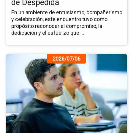
de Despedida
En un ambiente de entusiasmo, compañerismo
y celebración, este encuentro tuvo como
propósito reconocer el compromiso, la
dedicación y el esfuerzo que ...
Ir
2026/07/06
a
la
pá
de
la
no
Ini
el
Di
en
Co