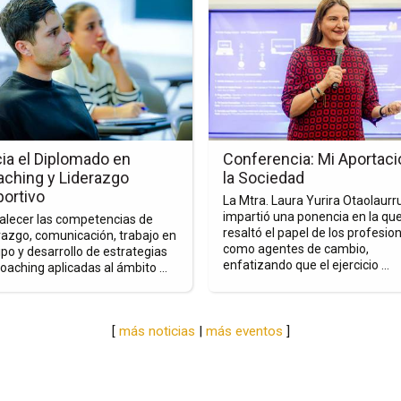
a
la
a
página
de
la
nota
ura
Apertura
de
usura Virtual del
Apertura de los Primeros
los
plomado en Marketing
Diplomados del Año
mado
Primeros
ital y Redes Sociales
Se impartieron los programas 
Diplomados
Liderazgo y Desarrollo Gerencial
avés de este tipo de programas,
ting
del
Seguridad y Salud en el Trabajo
impulsa la formación de
Diseño de Interiores Aplicado,
fesionales capaces de generar
Año
orientados al fortalecimiento ...
r en el ámbito digital, ...
es
[
más noticias
|
más eventos
]