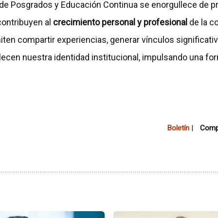
de Posgrados y Educación Continua se enorgullece de 
contribuyen al
crecimiento personal y profesional
de la c
en compartir experiencias, generar vínculos significativo
alecen nuestra identidad institucional, impulsando una f
Boletín
|
Compa
Ir