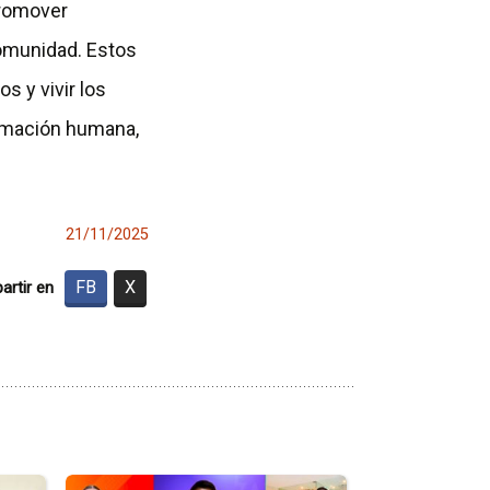
promover
omunidad. Estos
s y vivir los
ormación humana,
21/11/2025
FB
X
rtir en
Ir
Ir