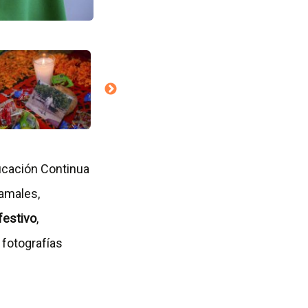
ucación Continua
tamales,
 festivo
,
 fotografías