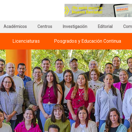
r
Ir
a
a
a
la
ina
página
página
de
Académicos
Centros
Investigación
de
Editorial
Com
información
Regnum
del
Christi
Licenciaturas
Posgrados y Educación Continua
versidades
Campus
International
huac
Universities