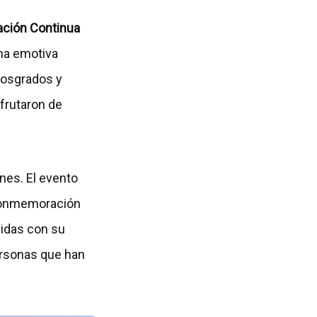
ción Continua
na emotiva
Posgrados y
sfrutaron de
ones. El evento
 conmemoración
vidas con su
ersonas que han