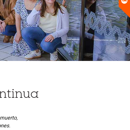
ntinua
 muerto,
ones.