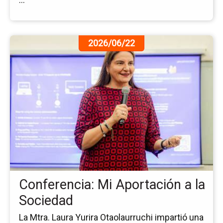
Ir
2026/06/22
a
la
pá
de
la
no
Co
Mi
Ap
a
la
So
Conferencia: Mi Aportación a la
Sociedad
La Mtra. Laura Yurira Otaolaurruchi impartió una