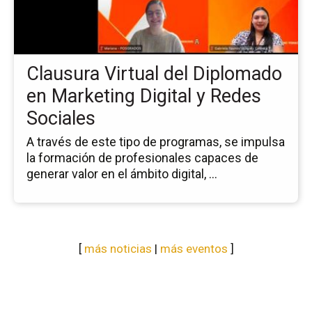
del
Di
en
Ma
Clausura Virtual del Diplomado
Dig
y
en Marketing Digital y Redes
Re
Sociales
So
A través de este tipo de programas, se impulsa
la formación de profesionales capaces de
generar valor en el ámbito digital, ...
[
más noticias
|
más eventos
]