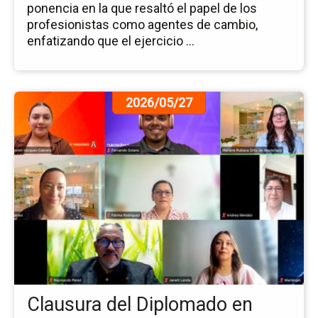
ponencia en la que resaltó el papel de los
profesionistas como agentes de cambio,
enfatizando que el ejercicio ...
Ir
2026/05/27
a
la
pá
de
la
no
Cl
del
Di
en
Ac
Int
Clausura del Diplomado en
del