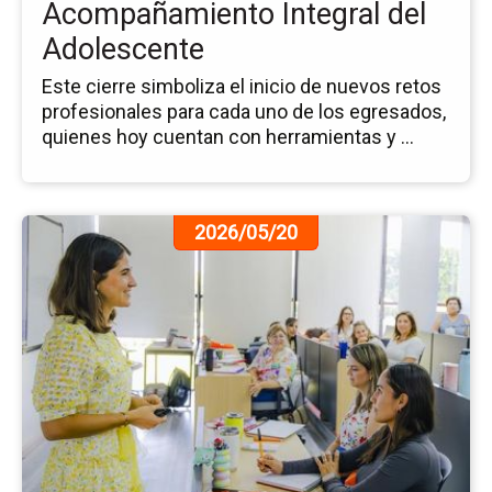
Ad
Acompañamiento Integral del
Adolescente
Este cierre simboliza el inicio de nuevos retos
profesionales para cada uno de los egresados,
quienes hoy cuentan con herramientas y ...
Ir
2026/05/20
a
la
pá
de
la
no
Ap
de
Nu
Di