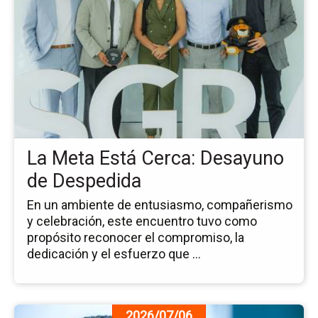
pá
de
la
no
La
Me
Es
Ce
De
de
La Meta Está Cerca: Desayuno
De
de Despedida
En un ambiente de entusiasmo, compañerismo
y celebración, este encuentro tuvo como
propósito reconocer el compromiso, la
dedicación y el esfuerzo que ...
Ir
2026/07/06