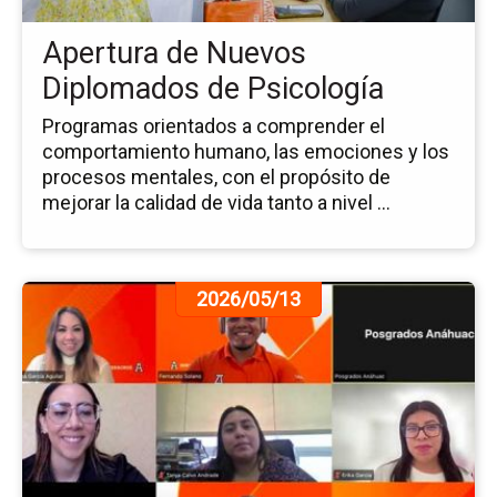
de
Ps
Apertura de Nuevos
Diplomados de Psicología
Programas orientados a comprender el
comportamiento humano, las emociones y los
procesos mentales, con el propósito de
mejorar la calidad de vida tanto a nivel ...
Ir
2026/05/13
a
la
pá
de
la
no
Cl
Vir