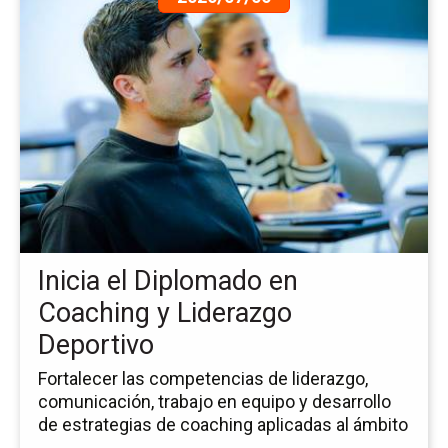
a
la
pá
de
la
no
Ini
el
Di
en
Co
y
Inicia el Diplomado en
Li
De
Coaching y Liderazgo
Deportivo
Fortalecer las competencias de liderazgo,
comunicación, trabajo en equipo y desarrollo
de estrategias de coaching aplicadas al ámbito
...