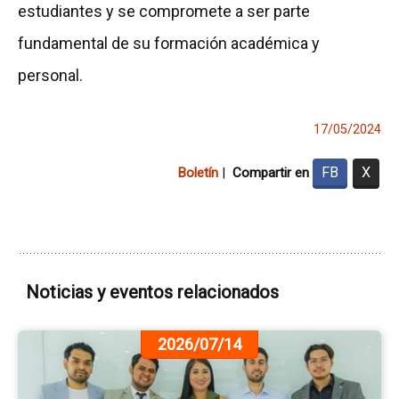
estudiantes y se compromete a ser parte
fundamental de su formación académica y
personal.
17/05/2024
FB
X
Boletín
|
Compartir en
Noticias y eventos relacionados
Ir
2026/07/14
a
la