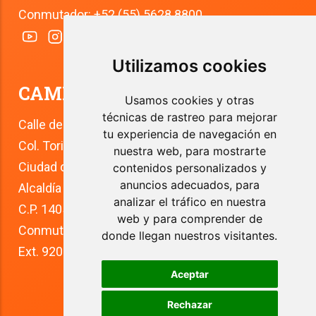
Conmutador: +52 (55) 5628 8800
Utilizamos cookies
CAMPUS TLALPAN
Usamos cookies y otras
técnicas de rastreo para mejorar
Calle del Río 4
tu experiencia de navegación en
Col. Toriello Guerra
nuestra web, para mostrarte
Ciudad de México
contenidos personalizados y
anuncios adecuados, para
Alcaldía Tlalpan
analizar el tráfico en nuestra
C.P. 14050
web y para comprender de
Conmutador: +52 (55) 5627 0210 
donde llegan nuestros visitantes.
Ext. 9200
Aceptar
Rechazar