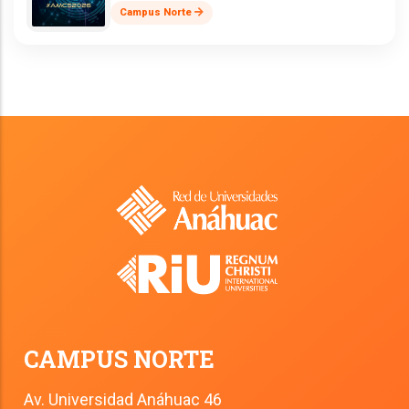
Campus Norte
CAMPUS NORTE
Av. Universidad Anáhuac 46