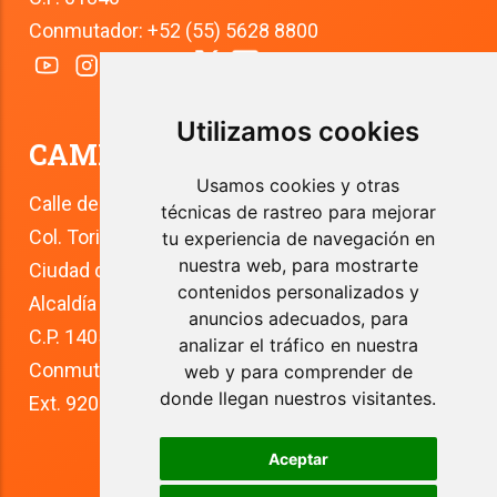
Conmutador: +52 (55) 5628 8800
Utilizamos cookies
CAMPUS TLALPAN
Usamos cookies y otras
Calle del Río 4
técnicas de rastreo para mejorar
Col. Toriello Guerra
tu experiencia de navegación en
nuestra web, para mostrarte
Ciudad de México
contenidos personalizados y
Alcaldía Tlalpan
anuncios adecuados, para
C.P. 14050
analizar el tráfico en nuestra
Conmutador: +52 (55) 5627 0210 
web y para comprender de
donde llegan nuestros visitantes.
Ext. 9200
Aceptar