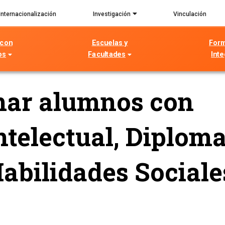
Internacionalización
Investigación
Vinculación
 con
Escuelas y
For
os
Facultades
Inte
mar alumnos con
ntelectual, Diplom
Habilidades Sociale