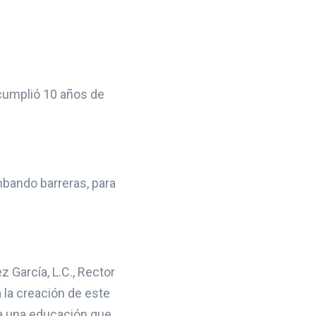
 cumplió 10 años de
mbando barreras, para
 García, L.C., Rector
a la creación de este
da una educación que