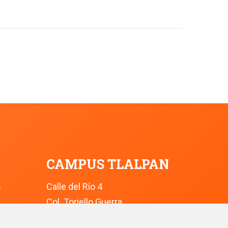
CAMPUS TLALPAN
5
Calle del Río 4
Col. Toriello Guerra
Ciudad de México