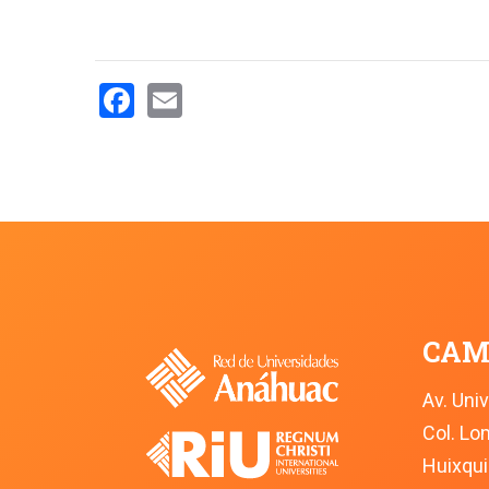
Facebook
Email
CAM
Av. Uni
Col. L
Huixqui