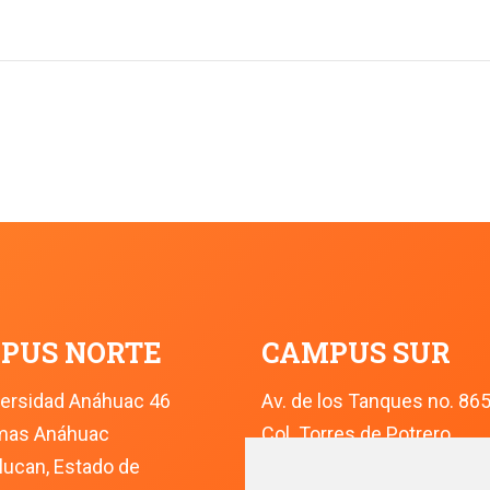
PUS NORTE
CAMPUS SUR
versidad Anáhuac 46
Av. de los Tanques no. 86
omas Anáhuac
Col. Torres de Potrero
lucan, Estado de 
Ciudad de México