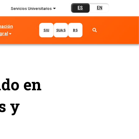
ES
EN
Servicios Universitarios
mación
SIU
SUAS
BS
gral
ado en
s y