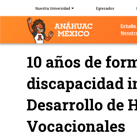
Pasar
Nuestra Universidad
Egresados
al
contenido
Estudia
principal
Nosotr
10 años de for
discapacidad i
Desarrollo de 
Vocacionales