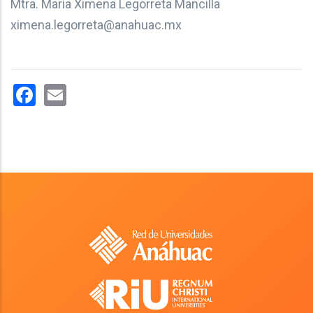
Mtra. María Ximena Legorreta Mancilla
ximena.legorreta@anahuac.mx
Facebook
Email