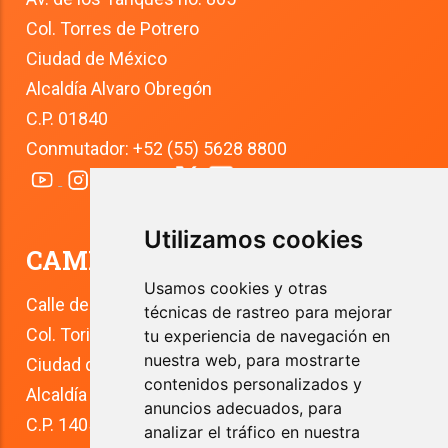
Col. Torres de Potrero
Ciudad de México
Alcaldía Alvaro Obregón
C.P. 01840
Conmutador: +52 (55) 5628 8800
Utilizamos cookies
CAMPUS TLALPAN
Usamos cookies y otras
Calle del Río 4
técnicas de rastreo para mejorar
Col. Toriello Guerra
tu experiencia de navegación en
nuestra web, para mostrarte
Ciudad de México
contenidos personalizados y
Alcaldía Tlalpan
anuncios adecuados, para
C.P. 14050
analizar el tráfico en nuestra