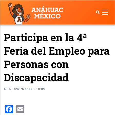
Pasar
al
contenido
principal
Participa en la 4ª
Feria del Empleo para
Personas con
Discapacidad
LUN, 09/19/2022 - 10:05
Facebook
Email