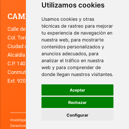
Utilizamos cookies
CAMPUS TLALPAN
Usamos cookies y otras
técnicas de rastreo para mejorar
Calle del Río 4
tu experiencia de navegación en
Col. Toriello Guerra
nuestra web, para mostrarte
Ciudad de México
contenidos personalizados y
anuncios adecuados, para
Alcaldía Tlalpan
analizar el tráfico en nuestra
C.P. 14050
web y para comprender de
Conmutador: +52 (55) 5627 0210 
donde llegan nuestros visitantes.
Ext. 9200
Aceptar
Rechazar
Configurar
Investigaciones y Estudios Superiores, S.C.
2026
. Todos los
Derechos Reservados.
Aviso de privacidad.