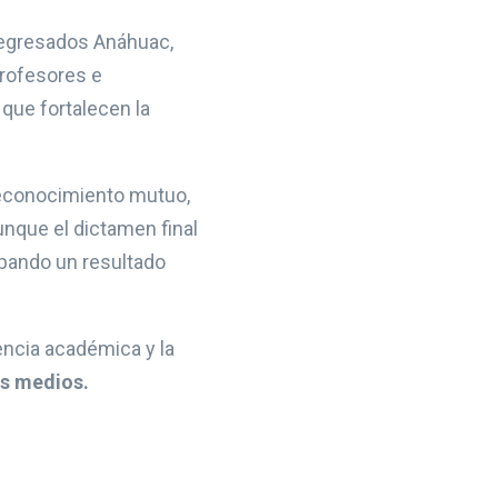
s egresados Anáhuac,
rofesores e
 que fortalecen la
 reconocimiento mutuo,
unque el dictamen final
ipando un resultado
encia académica y la
os medios.