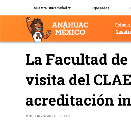
Pasar
Nuestra Universidad
Egresados
al
contenido
Estudia
principal
Nosotr
La Facultad de
visita del CLAE
acreditación i
VIE, 10/24/2025 - 11:30