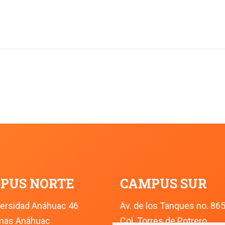
PUS NORTE
CAMPUS SUR
versidad Anáhuac 46
Av. de los Tanques no. 86
omas Anáhuac
Col. Torres de Potrero