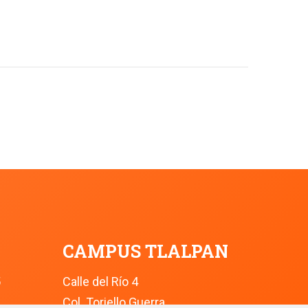
CAMPUS TLALPAN
5
Calle del Río 4
Col. Toriello Guerra