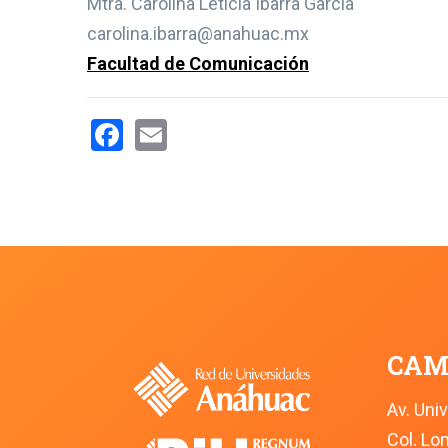
Mtra. Carolina Leticia Ibarra García
carolina.ibarra@anahuac.mx
Facultad de Comunicación
Facebook
Email
CAM
Av. Uni
Col. L