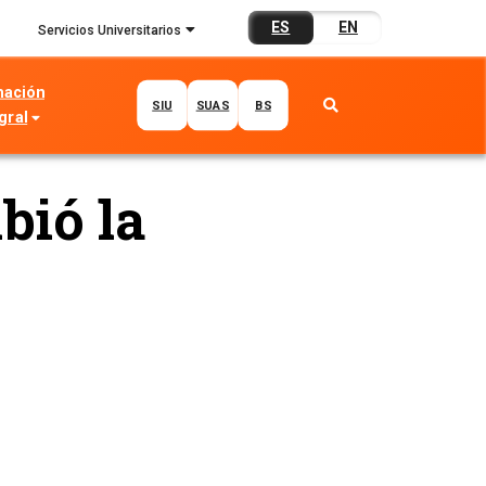
ES
EN
Servicios Universitarios
mación
SIU
SUAS
BS
gral
bió la