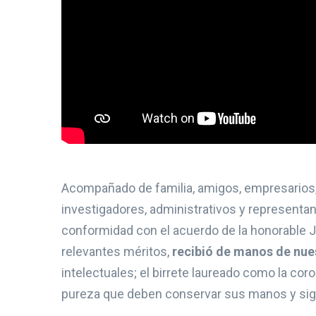
Acompañado de familia, amigos, empresarios, 
investigadores, administrativos y represent
conformidad con el acuerdo de la honorable J
relevantes méritos,
recibió de manos de nue
intelectuales; el birrete laureado como la c
pureza que deben conservar sus manos y signo 