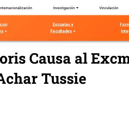
Internacionalización
Investigación
Vinculación
 con
Escuelas y
For
os
Facultades
Inte
oris Causa al Excm
Achar Tussie