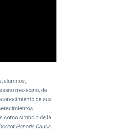
s, alumnos,
esario mexicano, de
 reconocimiento de sus
merecimientos
os como símbolo de la
 Doctor
Honoris Causa
.