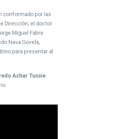
ium conformado por las
e Dirección; el doctor
Jorge Miguel Fabre
edo Nava Govela,
rino para presentar al
redo Achar Tussie
no.