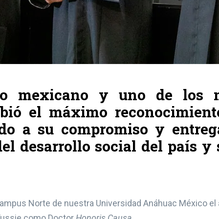
rio mexicano y uno de los 
cibió el máximo reconocimient
bido a su compromiso y entreg
l desarrollo social del país y
l Campus Norte de nuestra Universidad Anáhuac México el
Tussie como Doctor
Honoris Causa
.