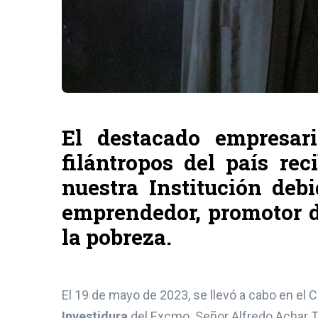
El destacado empresa
filántropos del país re
nuestra Institución de
emprendedor, promotor de
la pobreza.
El 19 de mayo de 2023, se llevó a cabo en e
Investidura
del Excmo. Señor Alfredo Achar 