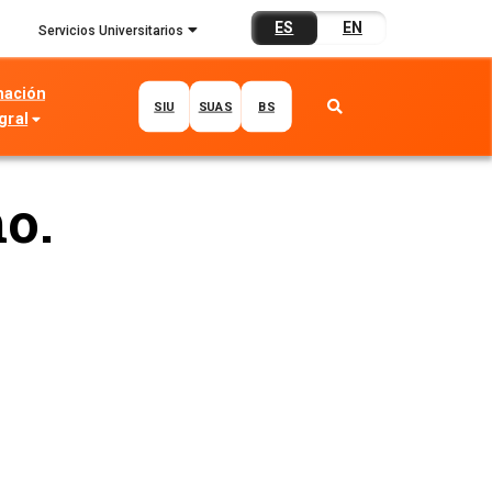
ES
EN
Servicios Universitarios
mación
SIU
SUAS
BS
gral
o.