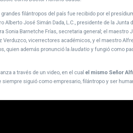
s grandes filántropos del país fue recibido por el presíd
o Alberto José Simán Dada, L.C., presidente de la Junta d
ora Sonia Barnetche Frías, secretaria general; el maestro 
z Verduzco, vicerrectores académicos, y el maestro Alfr
ios, quien además pronunció la
laudatio
y fungió como pad
anza a través de un video, en el cual
el mismo Señor Alf
 siempre siguió como empresario, filántropo y ser huma