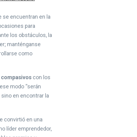
e se encuentran en la
 ocasiones para
nte los obstáculos, la
nder; manténganse
rollarse como
 y compasivos
con los
e ese modo “serán
 sino en encontrar la
e convirtió en una
mo líder emprendedor,