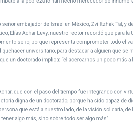
 combate a la pobreza lo han hecho merecedor de innumer
 señor embajador de Israel en México, Zvi Itzhak Tal, y de
co, Elías Achar Levy, nuestro rector recordó que para la
ento serio, porque representa comprometer todo el valo
l quehacer universitario, para destacar a alguien que se m
 que un doctorado implica: “el acercarnos un poco más a
Achar, que con el paso del tiempo fue integrando con vir
ctoria digna de un doctorado, porque ha sido capaz de dis
persona que está a nuestro lado, de la visión solidaria, de
ener algo más, sino sobre todo ser algo más”.