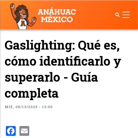
Pasar
al
contenido
principal
Gaslighting: Qué es,
cómo identificarlo y
superarlo - Guía
completa
MIÉ, 08/13/2025 - 13:00
Facebook
Email