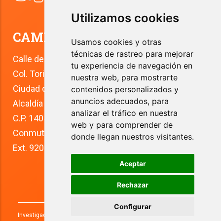
Utilizamos cookies
CAMPUS TLALPAN
Usamos cookies y otras
técnicas de rastreo para mejorar
Calle del Río 4
tu experiencia de navegación en
Col. Toriello Guerra
nuestra web, para mostrarte
Ciudad de México
contenidos personalizados y
anuncios adecuados, para
Alcaldía Tlalpan
analizar el tráfico en nuestra
C.P. 14050
web y para comprender de
Conmutador: +52 (55) 5627 0210 
donde llegan nuestros visitantes.
Ext. 9200
Aceptar
Rechazar
Configurar
Investigaciones y Estudios Superiores, S.C.
2026
. Todos los