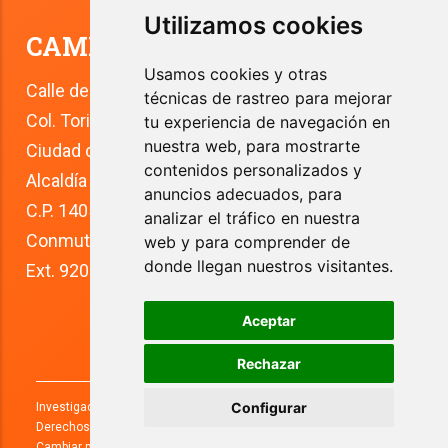
Utilizamos cookies
CAMPUS TLALPAN
Usamos cookies y otras
Calle del Río 4
técnicas de rastreo para mejorar
Col. Toriello Guerra
tu experiencia de navegación en
nuestra web, para mostrarte
Ciudad de México
contenidos personalizados y
Alcaldía Tlalpan
anuncios adecuados, para
C.P. 14050
analizar el tráfico en nuestra
Conmutador: +52 (55) 5627 0210 
web y para comprender de
donde llegan nuestros visitantes.
Ext. 9200
Aceptar
Rechazar
Configurar
Investigaciones y Estudios Superiores, S.C. 2026. Todos los
Derechos Reservados.
Aviso de privacidad.
Cambiar preferencias de Cookies