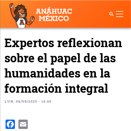
Pasar
al
contenido
principal
Expertos reflexionan
sobre el papel de las
humanidades en la
formación integral
LUN, 06/09/2025 - 16:00
Facebook
Email