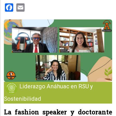
Facebook
Email
Liderazgo Anáhuac en RSU y
Sostenibilidad
La
fashion speaker
y doctorante