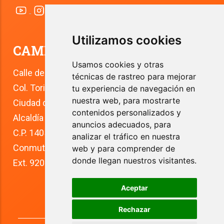
Utilizamos cookies
CAMPUS TLALPAN
Usamos cookies y otras
Calle del Río 4
técnicas de rastreo para mejorar
Col. Toriello Guerra
tu experiencia de navegación en
nuestra web, para mostrarte
Ciudad de México
contenidos personalizados y
Alcaldía Tlalpan
anuncios adecuados, para
C.P. 14050
analizar el tráfico en nuestra
Conmutador: +52 (55) 5627 0210 
web y para comprender de
donde llegan nuestros visitantes.
Ext. 9200
Aceptar
Rechazar