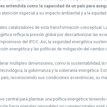
 es entendida como la capacidad de un país para aseg
 atención especial a su impacto ambiental y a la equidad
pales catalizadores de esta transformación conceptual. La
ética refleja la presión global por descarbonizar las e
mpromisos del IPCC. Así, la seguridad energética susten
ción energética y las políticas de mitigación del cambio c
erar múltiples dimensiones, como la sustentabilidad, la re
 tecnológica, la gobernanza y la soberanía energética. Es
a país, reconociendo sus condiciones económicas, su mat
e central para plantear una política energética teniendo
ransición hacia energías renovables no convencionales es