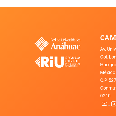
CAM
Av. Uni
Col. L
Huixqui
México
C.P. 52
Conmuta
0210