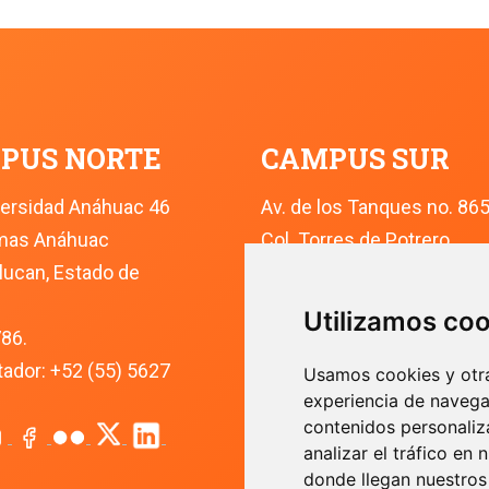
PUS NORTE
CAMPUS SUR
versidad Anáhuac 46
Av. de los Tanques no. 86
omas Anáhuac
Col. Torres de Potrero
lucan, Estado de 
Ciudad de México
Alcaldía Alvaro Obregón
Utilizamos co
786.
C.P. 01840
dor: +52 (55) 5627 
Conmutador: +52 (55) 562
Usamos cookies y otra
experiencia de navega
contenidos personali
analizar el tráfico e
donde llegan nuestros 