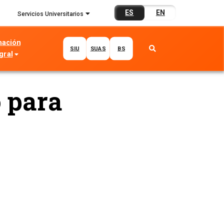
ES
EN
Servicios Universitarios
mación
SIU
SUAS
BS
gral
o para