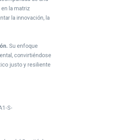
en la matriz
ar la innovación, la
ión.
Su enfoque
iental, convirtiéndose
co justo y resiliente
 A1-S-