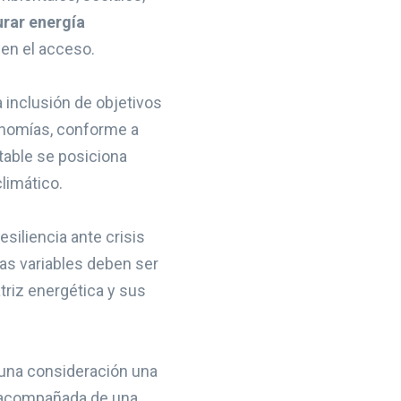
urar energía
 en el acceso.
 inclusión de objetivos
conomías, conforme a
table se posiciona
limático.
siliencia ante crisis
tas variables deben ser
riz energética y sus
 una consideración una
té acompañada de una