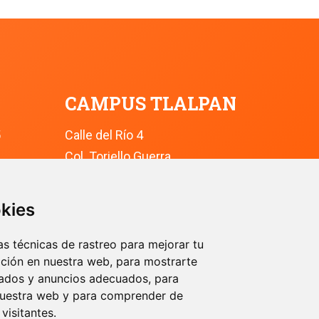
CAMPUS TLALPAN
5
Calle del Río 4
Col. Toriello Guerra
Ciudad de México
Alcaldía Tlalpan
okies
C.P. 14050
8 8800
Conmutador: +52 (55) 5627 0210 
s técnicas de rastreo para mejorar tu
ción en nuestra web, para mostrarte
Ext. 9200
zados y anuncios adecuados, para
n nuestra web y para comprender de
visitantes.