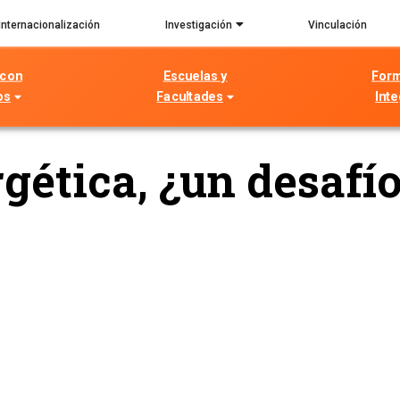
Internacionalización
Investigación
Vinculación
 con
Escuelas y
For
os
Facultades
Inte
gética, ¿un desafí