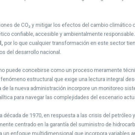
siones de CO₂ y mitigar los efectos del cambio climático 
tico confiable, accesible y ambientalmente responsable.
l,
por lo que cualquier transformación en este sector tie
s del desarrollo nacional.
TE) no puede concebirse como un proceso meramente técni
fenómeno estructural que exige una lectura integral desd
ca de la nueva administración incorpore un monitoreo sis
tica para navegar las complejidades del escenario actua
 década de 1970, en respuesta a las crisis del petróleo y 
lmente centrado en la garantía del suministro de hidrocar
a un enfoque multidimensional que incorpora variables a