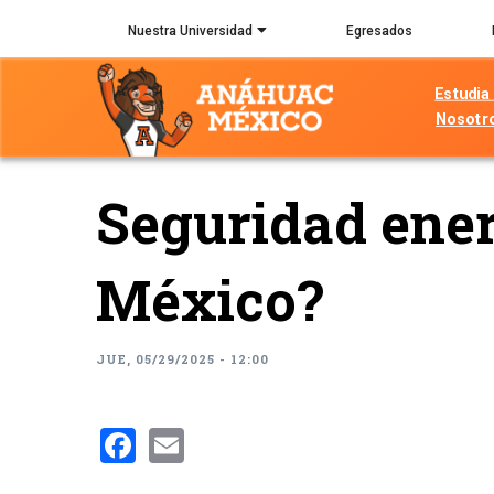
Pasar
Nuestra Universidad
Egresados
al
contenido
Estudia
principal
Nosotr
Seguridad ener
México?
JUE, 05/29/2025 - 12:00
Facebook
Email