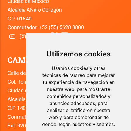
Ciudad de México
Alcaldía Alvaro Obregón
C.P. 01840
Conmutador: +52 (55) 5628 8800
Utilizamos cookies
CAMPUS TLALPAN
Usamos cookies y otras
Calle del Río 4
técnicas de rastreo para mejorar
Col. Toriello Guerra
tu experiencia de navegación en
nuestra web, para mostrarte
Ciudad de México
contenidos personalizados y
Alcaldía Tlalpan
anuncios adecuados, para
C.P. 14050
analizar el tráfico en nuestra
Conmutador: +52 (55) 5627 0210 
web y para comprender de
donde llegan nuestros visitantes.
Ext. 9200