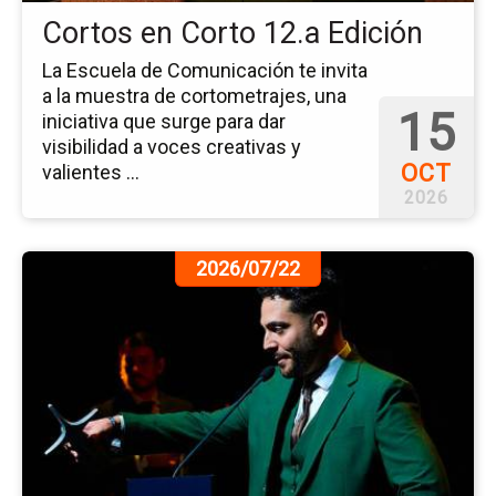
Cortos en Corto 12.a Edición
La Escuela de Comunicación te invita
a la muestra de cortometrajes, una
15
iniciativa que surge para dar
visibilidad a voces creativas y
OCT
valientes ...
2026
Ir
2026/07/22
a
la
pá
de
la
no
Ap
Dis
y