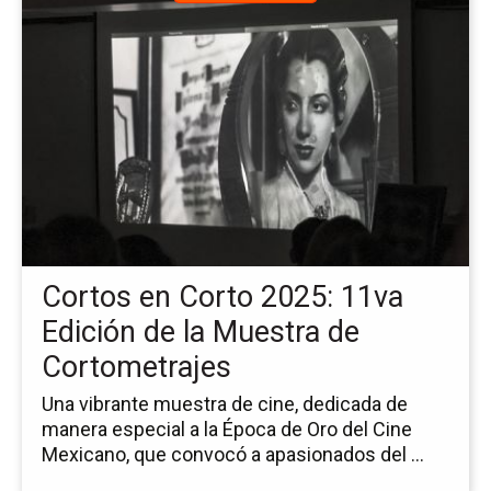
a
la
pá
de
la
no
Co
en
Co
20
11
Ed
Cortos en Corto 2025: 11va
de
la
Edición de la Muestra de
Mu
Cortometrajes
de
Co
Una vibrante muestra de cine, dedicada de
manera especial a la Época de Oro del Cine
Mexicano, que convocó a apasionados del ...