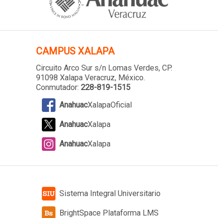
CAMPUS XALAPA
Circuito Arco Sur s/n Lomas Verdes
, CP.
91098 Xalapa Veracruz, México.
Conmutador:
228-819-1515
Anahuac
XalapaOficial
Anahuac
Xalapa
Anahuac
Xalapa
Sistema Integral Universitario
BrightSpace Plataforma LMS