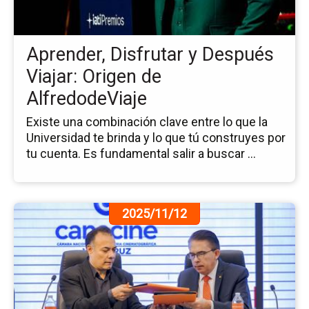
De
Via
Or
Aprender, Disfrutar y Después
de
Al
Viajar: Origen de
AlfredodeViaje
Existe una combinación clave entre lo que la
Universidad te brinda y lo que tú construyes por
tu cuenta. Es fundamental salir a buscar ...
Ir
2025/11/12
a
la
pá
de
la
no