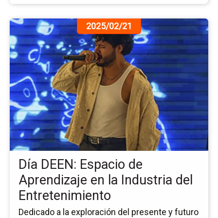
Ir
2025/02/21
a
la
pá
de
la
no
Dí
DE
Es
de
Ap
en
Día DEEN: Espacio de
la
Ind
Aprendizaje en la Industria del
del
Entretenimiento
En
Dedicado a la exploración del presente y futuro