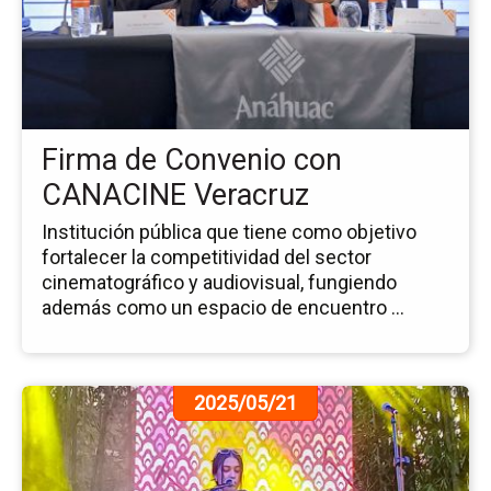
Fi
de
Co
co
CA
Ve
Firma de Convenio con
CANACINE Veracruz
Institución pública que tiene como objetivo
fortalecer la competitividad del sector
cinematográfico y audiovisual, fungiendo
además como un espacio de encuentro ...
Ir
2025/05/21
a
la
pá