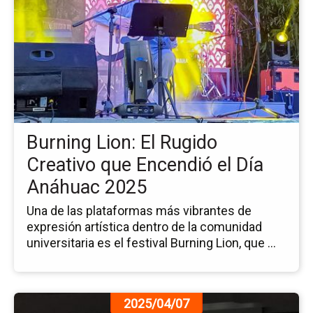
de
la
no
Bu
Lio
El
Ru
Cr
qu
Burning Lion: El Rugido
En
el
Creativo que Encendió el Día
Dí
Anáhuac 2025
An
20
Una de las plataformas más vibrantes de
expresión artística dentro de la comunidad
universitaria es el festival Burning Lion, que ...
Ir
2025/04/07